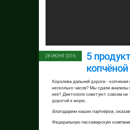
5 продукт
28 ИЮНЯ 2016
копчёной
Королева дальней дороги - копчёная к
несколько часов? Мы сдали анализы и
неё? Диетологи советуют совсем не т
дорогой к морю...
Благодарим наших партнёров, оказав
Федеральную пассажирскую компан