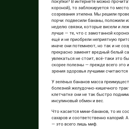
покупки? В интернете можно прочита
короной), то заблокируется то место
созревания этилена. Мы решили пров
порчи: подвесили бананы, положили и
неделю связки, которые висели и ле
лучше — те, что с замотанной короно
ещё и не приобрели неприятную прит
иначе они потемнеют, но так и не со
прекрасно заменят вредный белый са
увлекаться не стоит, всё-таки это 
скорее полезны — прежде всего это и
зрения здоровья лучшими считаются 
У зелёных бананов масса преимущест
болезней желудочно-кишечного тракт
клетчатке они не так быстро подним
инсулиновый обмен и вес.
Что касается мини-бананов, то их с
сахаров и соответственно калорий. 
— это всего лишь миф.