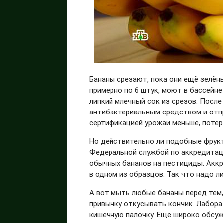
Бананы срезают, пока они ещё зелёны
примерно по 6 штук, моют в бассейн
липкий млечный сок из срезов. Посл
антибактериальным средством и отпр
сертификацией урожаи меньше, потер
Но действительно ли подобные фрук
Федеральной службой по аккредитаци
обычных бананов на пестициды. Акк
в одном из образцов. Так что надо л
А вот мыть любые бананы перед тем, 
привычку откусывать кончик. Лабора
кишечную палочку. Ещё широко обсу