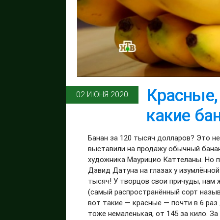
Красные,
02 ИЮНЯ 2020
какие ба
Банан за 120 тысяч долларов? Это н
выставили на продажу обычный банан
художника Маурицио Каттеланы. Но п
Дэвид Датуна на глазах у изумлённой
тысяч! У творцов свои причуды, нам 
(самый распространённый сорт назыв
вот такие — красные — почти в 6 раз
тоже немаленькая, от 145 за кило. З