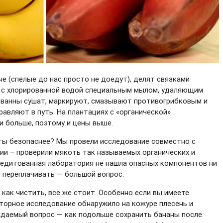
е (спелые до нас просто не доедут), делят связками
е с хлорированной водой специальным мылом, удаляющим
е ванны сушат, маркируют, смазывают противогрибковым и
авляют в путь. На плантациях с «органической»
и больше, поэтому и цены выше.
ты безопаснее? Мы провели исследование совместно с
и – проверили мякоть так называемых органических и
редитованная лаборатория не нашла опасных компонентов ни
и переплачивать — большой вопрос.
как чистить, всё же стоит. Особенно если вы имеете
торное исследование обнаружило на кожуре плесень и
ждаемый вопрос — как подольше сохранить бананы после