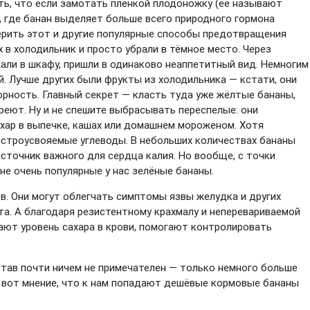
ть, что если замотать плёнкой плодоножку (её называют
, где банан выделяет больше всего природного гормона
ерить этот и другие популярные способы предотвращения
х в холодильник и просто убрали в тёмное место. Через
жали в шкафу, пришли в одинаково неаппетитный вид. Немногим
й. Лучше других были фрукты из холодильника — кстати, они
орность. Главный секрет — класть туда уже жёлтые бананы,
зреют. Ну и не спешите выбрасывать переспелые: они
хар в выпечке, кашах или домашнем мороженом. Хотя
быстроусвояемые углеводы. В небольших количествах бананы
сточник важного для сердца калия. Но вообще, с точки
не очень популярные у нас зелёные бананы.
в. Они могут облегчать симптомы язвы желудка и других
а. А благодаря резистентному крахмалу и неперевариваемой
ают уровень сахара в крови, помогают контролировать
остав почти ничем не примечателен — только немного больше
А вот мнение, что к нам попадают дешёвые кормовые бананы