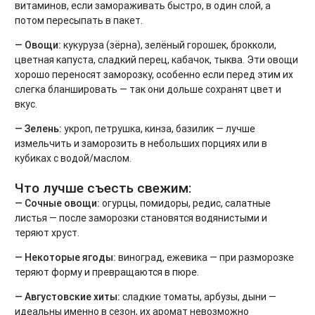
витаминов, если замораживать быстро, в один слой, а
потом пересыпать в пакет.
— Овощи:
кукуруза (зёрна), зелёный горошек, брокколи,
цветная капуста, сладкий перец, кабачок, тыква. Эти овощи
хорошо переносят заморозку, особенно если перед этим их
слегка бланшировать — так они дольше сохранят цвет и
вкус.
— Зелень:
укроп, петрушка, кинза, базилик — лучше
измельчить и заморозить в небольших порциях или в
кубиках с водой/маслом.
Что лучше съесть свежим:
— Сочные овощи:
огурцы, помидоры, редис, салатные
листья — после заморозки становятся водянистыми и
теряют хруст.
— Некоторые ягоды:
виноград, ежевика — при разморозке
теряют форму и превращаются в пюре.
— Августовские хиты:
сладкие томаты, арбузы, дыни —
идеальны именно в сезон, их аромат невозможно