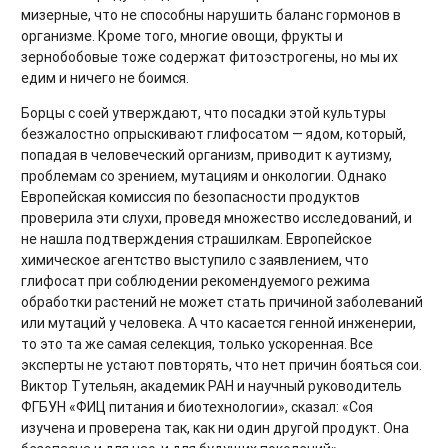
мизерные, что не способны нарушить баланс гормонов в
организме. Кроме того, многие овощи, фрукты и
зернобобовые тоже содержат фитоэстрогены, но мы их
едим и ничего не боимся.
Борцы с соей утверждают, что посадки этой культуры
безжалостно опрыскивают глифосатом — ядом, который,
попадая в человеческий организм, приводит к аутизму,
проблемам со зрением, мутациям и онкологии. Однако
Европейская комиссия по безопасности продуктов
проверила эти слухи, проведя множество исследований, и
не нашла подтверждения страшилкам. Европейское
химическое агентство выступило с заявлением, что
глифосат при соблюдении рекомендуемого режима
обработки растений не может стать причиной заболеваний
или мутаций у человека. А что касается генной инженерии,
то это та же самая селекция, только ускоренная. Все
эксперты не устают повторять, что нет причин бояться сои.
Виктор Тутельян, академик РАН и научный руководитель
ФГБУН «ФИЦ питания и биотехнологии», сказал: «Соя
изучена и проверена так, как ни один другой продукт. Она