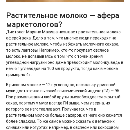
Растительное молоко — афера
маркетологов?
Диетолог Марина Макиша
называет растительное молоко
аферой века. Дело в том, что многие люди переходят на
растительное молоко, чтобы избежать молочного сахара,
то есть лактозы. Например, кто-то покупает овсяное
молоко, не догадываясь о том, что с точки зрения
углеводной нагрузки оно даже превосходит молочку, ведь в
нем 6 г углеводов на 100 мл продукта, тогда как в молоке
примерно 4 г.
В рисовом молоке — 12 г углеводов, поскольку у рисовой
муки достаточно высокий гликемический индекс (ГИ) — 95.
При размалывании любой крупы высвобождается скрытый
сахар, поэтому у муки всегда ГИ выше, чем у зерна, из
которого ее изготавливают. Получается, что в
растительном молоке больше сахаров, от чего оно кажется
более сладким. То же самое можно сказать о веганских
сливках или йогуртах: например, в овсяном или кокосовом