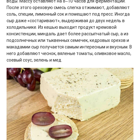
воды. Массу оставляют на 8‒10 часов для ферментации.
После этого ореховую смесь слегка отжимают, добавляют
соль, специи, лимонный сок и помещают под пресс. Иногда
сыр даже «состаривают», выдерживая до двух недель в
холодильнике. Из кешью выходит продукт кремовой
консистенции, миндаль дает более рассыпчатый сыр, а из
подсолнечных или тыквенных семечек, кедровых орехов и
макадамии сыр получается самым интересным и вкусным. В
него добавляют чеснок, вяленые томаты, оливковое масло,
соевый соус, зелень и мед.