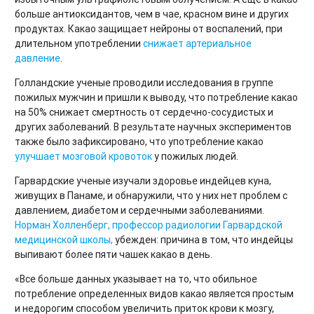
больше антиоксидантов, чем в чае, красном вине и других
продуктах. Какао защищает нейроны от воспалений, при
длительном употреблении
снижает артериальное
давление
.
Голландские ученые проводили исследования в группе
пожилых мужчин и пришли к выводу, что потребление какао
на 50% снижает смертность от сердечно-сосудистых и
других заболеваний. В результате научных экспериментов
также было зафиксировано, что употребление какао
улучшает мозговой кровоток
у пожилых людей.
Гарвардские ученые изучали здоровье индейцев куна,
живущих в Панаме, и обнаружили, что у них нет проблем с
давлением, диабетом и сердечными заболеваниями.
Норман Холленберг, профессор радиологии Гарвардской
медицинской школы,
убежден: причина в том, что индейцы
выпивают более пяти чашек какао в день.
«Все больше данных указывает на то, что обильное
потребление определенных видов какао является простым
и недорогим способом увеличить приток крови к мозгу,