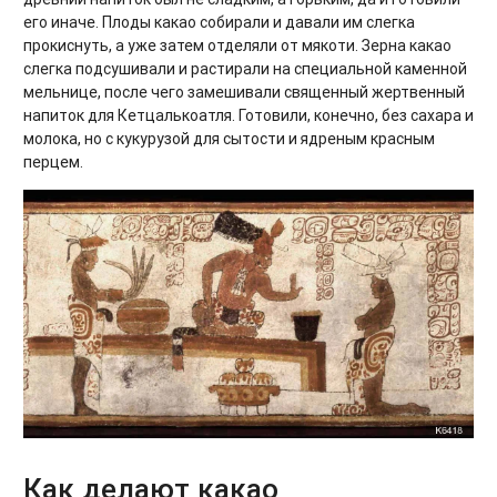
его иначе. Плоды какао собирали и давали им слегка
прокиснуть, а уже затем отделяли от мякоти. Зерна какао
слегка подсушивали и растирали на специальной каменной
мельнице, после чего замешивали священный жертвенный
напиток для Кетцалькоатля. Готовили, конечно, без сахара и
молока, но с кукурузой для сытости и ядреным красным
перцем.
Как делают какао