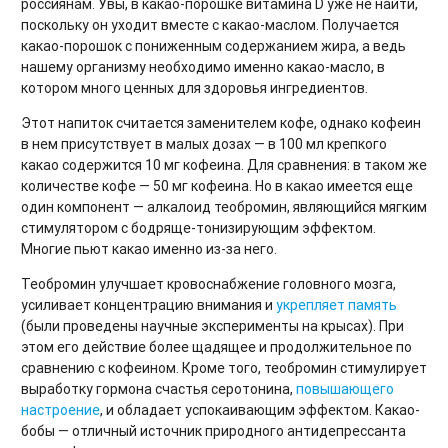
россиянам. Увы, в какао-порошке витамина D уже не найти,
поскольку он уходит вместе с какао-маслом. Получается
какао-порошок с пониженным содержанием жира, а ведь
нашему организму необходимо именно какао-масло, в
котором много ценных для здоровья ингредиентов.
Этот напиток считается заменителем кофе, однако кофеин
в нем присутствует в малых дозах — в 100 мл крепкого
какао содержится 10 мг кофеина. Для сравнения: в таком же
количестве кофе — 50 мг кофеина. Но в какао имеется еще
один компонент — алкалоид теобромин, являющийся мягким
стимулятором с бодряще-тонизирующим эффектом.
Многие пьют какао именно из-за него.
Теобромин улучшает кровоснабжение головного мозга,
усиливает концентрацию внимания и
укрепляет память
(были проведены научные эксперименты на крысах). При
этом его действие более щадящее и продолжительное по
сравнению с кофеином. Кроме того, теобромин стимулирует
выработку гормона счастья серотонина,
повышающего
настроение
, и обладает успокаивающим эффектом. Какао-
бобы — отличный источник природного антидепрессанта