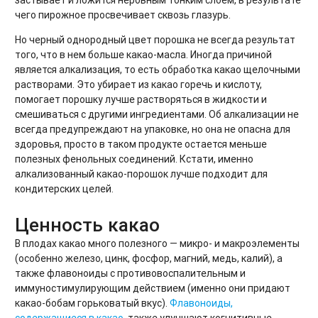
чего пирожное просвечивает сквозь глазурь.
Но черный однородный цвет порошка не всегда результат
того, что в нем больше какао-масла. Иногда причиной
является алкализация, то есть обработка какао щелочными
растворами. Это убирает из какао горечь и кислоту,
помогает порошку лучше растворяться в жидкости и
смешиваться с другими ингредиентами. Об алкализации не
всегда предупреждают на упаковке, но она не опасна для
здоровья, просто в таком продукте остается меньше
полезных фенольных соединений. Кстати, именно
алкализованный какао-порошок лучше подходит для
кондитерских целей.
Ценность какао
В плодах какао много полезного — микро- и макроэлементы
(особенно железо, цинк, фосфор, магний, медь, калий), а
также флавоноиды с противовоспалительным и
иммуностимулирующим действием (именно они придают
какао-бобам горьковатый вкус).
Флавоноиды,
содержащиеся в какао
, также улучшают когнитивные