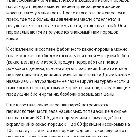
Трансформация элитных плодов в дешевый какао-порошок
происходит через измельчение и превращение жирной
массы в тягучую жидкость. После этого она помещается в
пресс, где под большим давлением масло отделяется, в
результате чего остается жмых в виде плотных шайб. Они
перемалываются и получается знакомый нам порошок
какао.
К сожалению, в составе фабричного какао-порошка можно
найти множество бюджетных заменителей — шкурки бобов
(какао-велла) или кэроб, продукт переработки плодов
рожкового дерева, совсем другого растения. Все это влияет
на вкус напитка и, конечно, уменьшает пользу. Даже какао с
названием «Натуральное» не гарантирует натуральности и
высокого качества, к тому же производители, выпускающие
продукцию био и органик, безбожно завышают цены.
Еще в составе какао-порошка порой встречаются
перемолотые части тела насекомых, попадающие в сырье
на плантации. В США даже определили норму подобных
вкраплений в какао-порошок — до 60 фракций насекомых на
100 г продукта считается нормой. Однако такое случается