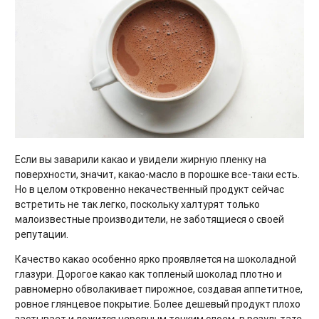
Если вы заварили какао и увидели жирную пленку на
поверхности, значит, какао-масло в порошке все-таки есть.
Но в целом откровенно некачественный продукт сейчас
встретить не так легко, поскольку халтурят только
малоизвестные производители, не заботящиеся о своей
репутации.
Качество какао особенно ярко проявляется на шоколадной
глазури. Дорогое какао как топленый шоколад плотно и
равномерно обволакивает пирожное, создавая аппетитное,
ровное глянцевое покрытие. Более дешевый продукт плохо
застывает и ложится неровным тонким слоем, в результате