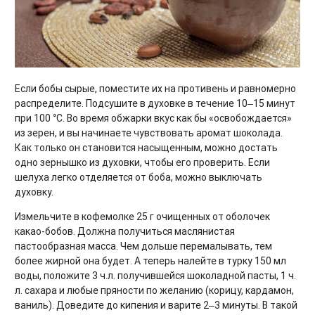
Если бобы сырые, поместите их на противень и равномерно
распределите. Подсушите в духовке в течение 10‒15 минут
при 100 °C. Во время обжарки вкус как бы «освобождается»
из зерен, и вы начинаете чувствовать аромат шоколада.
Как только он становится насыщенным, можно достать
одно зернышко из духовки, чтобы его проверить. Если
шелуха легко отделяется от боба, можно выключать
духовку.
Измельчите в кофемолке 25 г очищенных от оболочек
какао-бобов. Должна получиться маслянистая
пастообразная масса. Чем дольше перемалывать, тем
более жирной она будет. А теперь налейте в турку 150 мл
воды, положите 3 ч.л. получившейся шоколадной пасты, 1 ч.
л. сахара и любые пряности по желанию (корицу, кардамон,
ваниль). Доведите до кипения и варите 2‒3 минуты. В такой