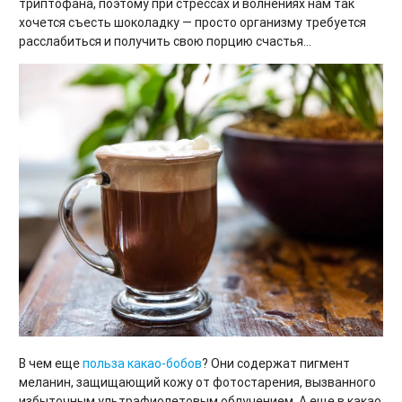
триптофана, поэтому при стрессах и волнениях нам так
хочется съесть шоколадку — просто организму требуется
расслабиться и получить свою порцию счастья…
В чем еще
польза какао-бобов
? Они содержат пигмент
меланин, защищающий кожу от фотостарения, вызванного
избыточным ультрафиолетовым облучением. А еще в какао