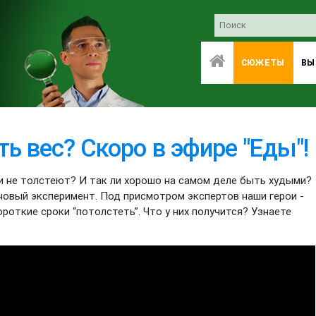
СЮЖЕТЫ
ВЫ
ть вес? Cкоро в эфире "Еды"!
и не толстеют? И так ли хорошо на самом деле быть худыми?
новый эксперимент. Под присмотром экспертов наши герои -
ороткие сроки “потолстеть”. Что у них получится? Узнаете