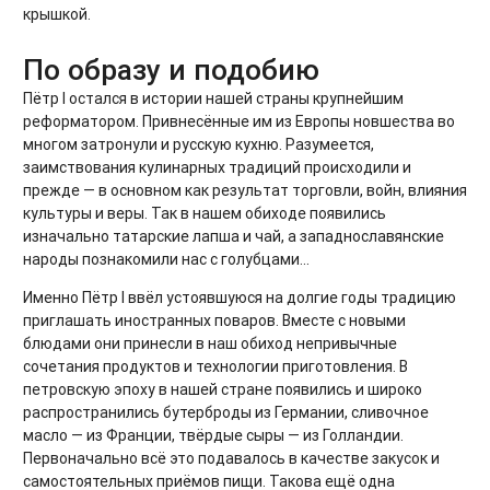
крышкой.
По образу и подобию
Пётр I остался в истории нашей страны крупнейшим
реформатором. Привнесённые им из Европы новшества во
многом затронули и русскую кухню. Разумеется,
заимствования кулинарных традиций происходили и
прежде — в основном как результат торговли, войн, влияния
культуры и веры. Так в нашем обиходе появились
изначально татарские лапша и чай, а западнославянские
народы познакомили нас с голубцами...
Именно Пётр I ввёл устоявшуюся на долгие годы традицию
приглашать иностранных поваров. Вместе с новыми
блюдами они принесли в наш обиход непривычные
сочетания продуктов и технологии приготовления. В
петровскую эпоху в нашей стране появились и широко
распространились бутерброды из Германии, сливочное
масло — из Франции, твёрдые сыры — из Голландии.
Первоначально всё это подавалось в качестве закусок и
самостоятельных приёмов пищи. Такова ещё одна