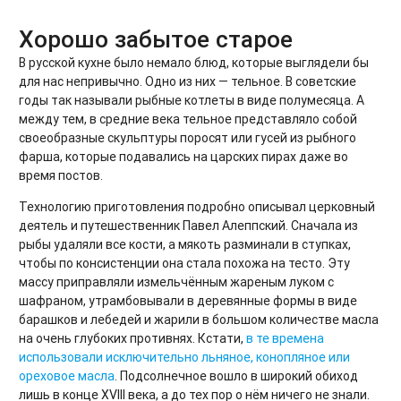
Хорошо забытое старое
В русской кухне было немало блюд, которые выглядели бы
для нас непривычно. Одно из них — тельное. В советские
годы так называли рыбные котлеты в виде полумесяца. А
между тем, в средние века тельное представляло собой
своеобразные скульптуры поросят или гусей из рыбного
фарша, которые подавались на царских пирах даже во
время постов.
Технологию приготовления подробно описывал церковный
деятель и путешественник Павел Алеппский. Сначала из
рыбы удаляли все кости, а мякоть разминали в ступках,
чтобы по консистенции она стала похожа на тесто. Эту
массу приправляли измельчённым жареным луком с
шафраном, утрамбовывали в деревянные формы в виде
барашков и лебедей и жарили в большом количестве масла
на очень глубоких противнях. Кстати,
в те времена
использовали исключительно льняное, конопляное или
ореховое масла
. Подсолнечное вошло в широкий обиход
лишь в конце XVIII века, а до тех пор о нём ничего не знали.