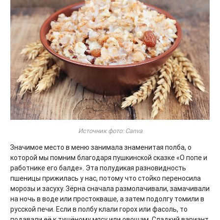
Источник фото: Canva
Значимое место в меню занимала знаменитая полба, о
которой мы помним благодаря пушкинской сказке «О попе и
работнике его балде». Эта полудикая разновидность
пшеницы прижилась у нас, потому что стойко переносила
морозы и засуху. Зёрна сначала размолачивали, замачивали
на ночь в воде или простокваше, а затем подолгу томили в
русской печи. Если в полбу клали горох или фасоль, то
подавали её к тушёному мясу или овощам. Сладкий вариант