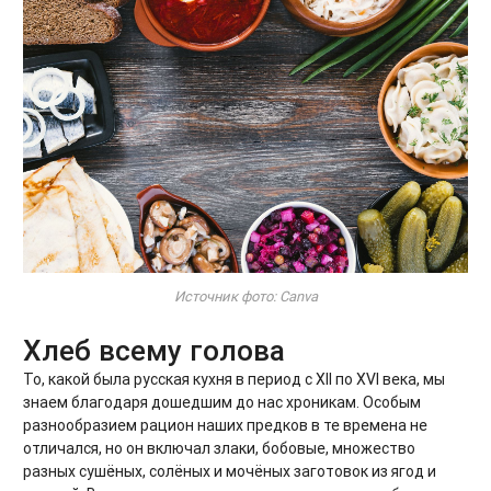
Источник фото: Canva
Хлеб всему голова
То, какой была русская кухня в период с XII по XVI века, мы
знаем благодаря дошедшим до нас хроникам. Особым
разнообразием рацион наших предков в те времена не
отличался, но он включал злаки, бобовые, множество
разных сушёных, солёных и мочёных заготовок из ягод и