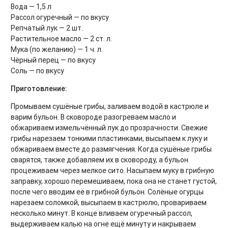
Вода — 1,5 л
Рассол огуречный — по вкусу
Репчатый лук — 2 шт.
Растительное масло — 2 ст. л.
Мука (по желанию) — 1 ч. л.
Чёрный перец — по вкусу
Соль — по вкусу
Приготовление:
Промываем сушёные грибы, заливаем водой в кастрюле и
варим бульон. В сковороде разогреваем масло и
обжариваем измельчённый лук до прозрачности. Свежие
грибы нарезаем тонкими пластинками, высыпаем к луку и
обжариваем вместе до размягчения. Когда сушёные грибы
сварятся, также добавляем их в сковороду, а бульон
процеживаем через мелкое сито. Насыпаем муку в грибную
заправку, хорошо перемешиваем, пока она не станет густой,
после чего вводим её в грибной бульон. Солёные огурцы
нарезаем соломкой, высыпаем в кастрюлю, провариваем
несколько минут. В конце вливаем огуречный рассол,
выдерживаем калью на огне ещё минуту и накрываем