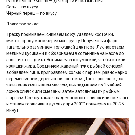
Растительное масло — для жарки и смазывания
Соль — по вкусу
Чёрный перец — по вкусу
Приготовление:
Треску промываем, снимаем кожу, удаляем косточки,
мякоть пропускаем через мясорубку. Полученный фарш
тщательно разминаем толкушкой для пюре. Лук нарезаем
мелкими кубиками и обжариваем в сотейнике на масле до
золотистого цвета. Вынимаем его шумовкой, чтобы стекли
излишки жира. Соединяем жареный лук с рыбной основой,
добавляем яйца, приправляем солью с перцем, равномерно
перемешиваем деревянной лопаткой. Дно горшочков для
запекания смазываем маслом, выкладываем по 1 чайной
ложке сливок или сметаны, затем заполняем их рыбным
фаршем. Сверху также кладём немного сливок или сметаны
и ставим горшочки в духовку при 200°C примерно на 20-25
минут.