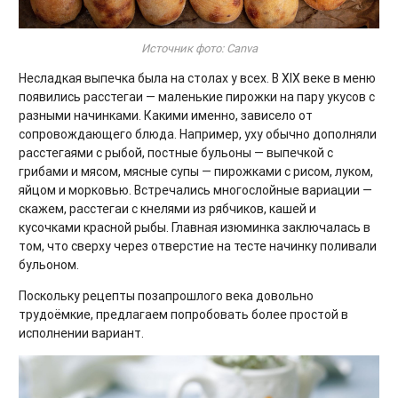
Источник фото: Canva
Несладкая выпечка была на столах у всех. В XIX веке в меню
появились расстегаи — маленькие пирожки на пару укусов с
разными начинками. Какими именно, зависело от
сопровождающего блюда. Например, уху обычно дополняли
расстегаями с рыбой, постные бульоны — выпечкой с
грибами и мясом, мясные супы — пирожками с рисом, луком,
яйцом и морковью. Встречались многослойные вариации —
скажем, расстегаи с кнелями из рябчиков, кашей и
кусочками красной рыбы. Главная изюминка заключалась в
том, что сверху через отверстие на тесте начинку поливали
бульоном.
Поскольку рецепты позапрошлого века довольно
трудоёмкие, предлагаем попробовать более простой в
исполнении вариант.