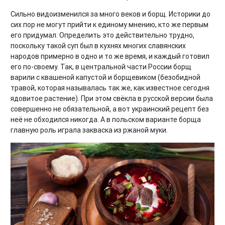
Сильно видоизменился за много веков и борщ. Историки до
сих пор не могут прийти к единому мнению, кто же первым
его придумал. Определить это действительно трудно,
поскольку такой суп был в кухнях многих славянских
народов примерно в одно и то же время, и каждый готовил
его по-своему. Так, в центральной части России борщ
варили с квашеной капустой и борщевиком (безобидной
травой, которая называлась так же, как известное сегодня
ядовитое растение). При этом свёкла в русской версии была
совершенно не обязательной, а вот украинский рецепт без
неё не обходился никогда. А в польском варианте борща
главную роль играла закваска из ржаной муки.