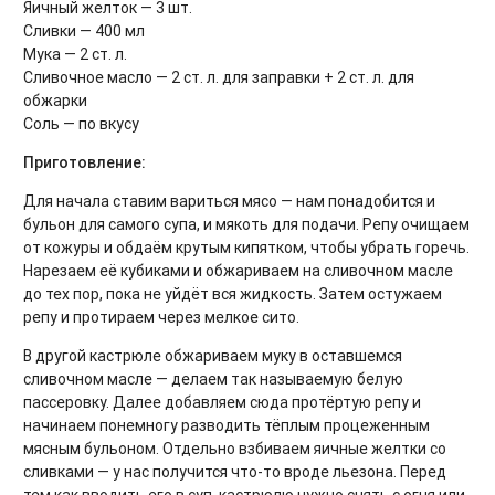
Яичный желток — 3 шт.
Сливки — 400 мл
Мука — 2 ст. л.
Сливочное масло — 2 ст. л. для заправки + 2 ст. л. для
обжарки
Соль — по вкусу
Приготовление:
Для начала ставим вариться мясо — нам понадобится и
бульон для самого супа, и мякоть для подачи. Репу очищаем
от кожуры и обдаём крутым кипятком, чтобы убрать горечь.
Нарезаем её кубиками и обжариваем на сливочном масле
до тех пор, пока не уйдёт вся жидкость. Затем остужаем
репу и протираем через мелкое сито.
В другой кастрюле обжариваем муку в оставшемся
сливочном масле — делаем так называемую белую
пассеровку. Далее добавляем сюда протёртую репу и
начинаем понемногу разводить тёплым процеженным
мясным бульоном. Отдельно взбиваем яичные желтки со
сливками — у нас получится что-то вроде льезона. Перед