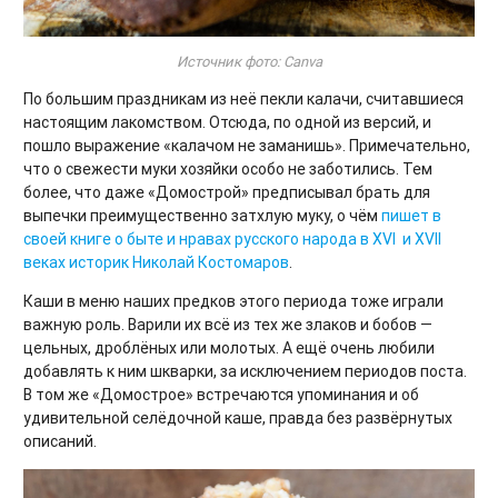
Источник фото: Canva
По большим праздникам из неё пекли калачи, считавшиеся
настоящим лакомством. Отсюда, по одной из версий, и
пошло выражение «калачом не заманишь». Примечательно,
что о свежести муки хозяйки особо не заботились. Тем
более, что даже «Домострой» предписывал брать для
выпечки преимущественно затхлую муку, о чём
пишет в
своей книге о быте и нравах русского народа в XVI и XVII
веках историк Николай Костомаров
.
Каши в меню наших предков этого периода тоже играли
важную роль. Варили их всё из тех же злаков и бобов —
цельных, дроблёных или молотых. А ещё очень любили
добавлять к ним шкварки, за исключением периодов поста.
В том же «Домострое» встречаются упоминания и об
удивительной селёдочной каше, правда без развёрнутых
описаний.