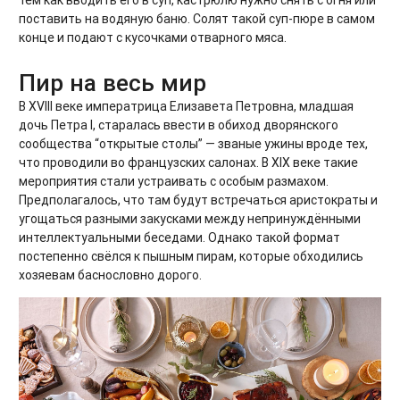
тем как вводить его в суп, кастрюлю нужно снять с огня или
поставить на водяную баню. Солят такой суп-пюре в самом
конце и подают с кусочками отварного мяса.
Пир на весь мир
В XVIII веке императрица Елизавета Петровна, младшая
дочь Петра I, старалась ввести в обиход дворянского
сообщества “открытые столы” — званые ужины вроде тех,
что проводили во французских салонах. В XIX веке такие
мероприятия стали устраивать с особым размахом.
Предполагалось, что там будут встречаться аристократы и
угощаться разными закусками между непринуждёнными
интеллектуальными беседами. Однако такой формат
постепенно свёлся к пышным пирам, которые обходились
хозяевам баснословно дорого.