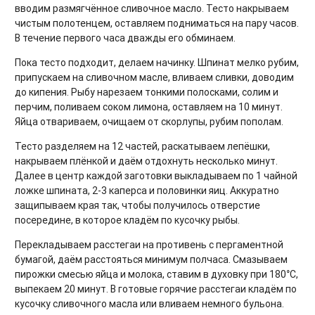
вводим размягчённое сливочное масло. Тесто накрываем
чистым полотенцем, оставляем подниматься на пару часов.
В течение первого часа дважды его обминаем.
Пока тесто подходит, делаем начинку. Шпинат мелко рубим,
припускаем на сливочном масле, вливаем сливки, доводим
до кипения. Рыбу нарезаем тонкими полосками, солим и
перчим, поливаем соком лимона, оставляем на 10 минут.
Яйца отвариваем, очищаем от скорлупы, рубим пополам.
Тесто разделяем на 12 частей, раскатываем лепёшки,
накрываем плёнкой и даём отдохнуть несколько минут.
Далее в центр каждой заготовки выкладываем по 1 чайной
ложке шпината, 2-3 каперса и половинки яиц. Аккуратно
защипываем края так, чтобы получилось отверстие
посередине, в которое кладём по кусочку рыбы.
Перекладываем расстегаи на противень с пергаментной
бумагой, даём расстояться минимум полчаса. Смазываем
пирожки смесью яйца и молока, ставим в духовку при 180°C,
выпекаем 20 минут. В готовые горячие расстегаи кладём по
кусочку сливочного масла или вливаем немного бульона.