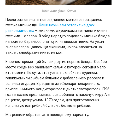
Источник фото: Canva
После разговения в повседневное меню возвращались
густые мясные щи.
Каши начинали готовить в двух
разновидностях
— жидкими, с кусочками ветчины, и очень
густыми – с салом. В обед нередко подавали мясные блюда,
например, баранью лопатку или говяжье плечо. На ужин
снова возвращались щи с кашами, но пожаловаться на
такое однообразие никто не мог.
Впрочем, кроме щей были и другие первые блюда. Особое
место среди них занимает калья, о которой сегодня мало
кто помнит. По сути, это густая похлёбка на курином,
говяжьем или рыбьем бульоне с добавлением рассола и
солёных огурцов. В рецепте из «Словаря поваренного,
приспешничьего, кандиторского и дистиллаторского» 1796
года в калью предписывалось добавлять паюсную икру. А в
рецепте, датируемом 1879 годом, для приготовления
используются грибной бульон с белыми грибами.
Мы решили обратиться к последнему варианту,