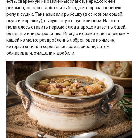
есть, сваренную из различных злаков. Нередко к ней
рекомендовалось добавлять блюда из гороха, печёную
репу и сущик. Так называли рыбёшку (в основном ершей,
окуней, корюшку), высушенную в русской печи. На стол
полагалось ставить первые блюда, вроде капустных щей,
ботвиньи или рассольника. Иногда их заменяли толокном —
кашей из мелко раздробленных зёрен овса и ячменя,
которые сначала хорошенько распаривали, затем
обжаривали, очищали и дробили.