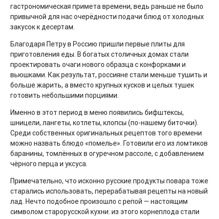
гастрономическая примета времени, ведь раньше не было
привычной для нас очерёдности подачи блюд от холодных
закусок к десертам.
Благодаря Петру в Россию пришли первые плиты для
приготовления еды. В богатых столичных домах стали
проектировать очаги нового образца с конфорками и
вьюшками. Как результат, россияне стали меньше тушить и
больше жарить, а вместо крупных кусков и целых тушек
готовить небольшими порциями.
Именно в этот период в меню появились бифштексы,
шницели, лангеты, котлеты, клопсы (по-нашему биточки).
Среди собственных оригинальных рецептов того времени
можно назвать блюдо «помелье». Готовили его из ломтиков
баранины, томлённых в огуречном рассоле, с добавлением
чёрного перца и уксуса.
Примечательно, что исконно русские продукты повара тоже
старались использовать, перерабатывая рецепты на новый
лад. Нечто подобное произошло с репой — настоящим
символом старорусской кухни: из этого корнеплода стали