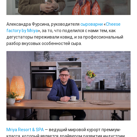
Александра Фурсина, руководителя
сыроварни
«
Cheese
factory by Mriya
», за то, что поделился с нами тем, как
дегустаторы переживали ковид, и за профессиональный
разбор вкусовых особенностей сыра.
Mriya Resort & SPA
— ведущий мировой курорт премиум-
класса, который является драйвером развития индустрии