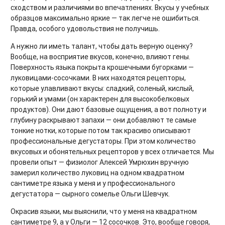
сходством и различиями во впечатлениях. Вкусы у учебных
образцов максимально яркие — так легче не ошибиться.
Правда, особого удовольствия не получишь.
А нужно ли иметь талант, чтобы дать верную оценку?
Вообще, на восприятие вкусов, конечно, влияют гены.
Поверхность языка покрыта крошечными бугорками —
луковицами-сосочками. В них находятся рецепторы,
которые улавливают вкусы: сладкий, соленый, кислый,
горький и умами (он характерен для высокобелковых
продуктов). Они дают базовые ощущения, а вот полноту и
глубину раскрывают запахи — они добавляют те самые
тонкие нотки, которые потом так красиво описывают
профессиональные дегустаторы. При этом количество
вкусовых и обонятельных рецепторов у всех отличается. Мы
провели опыт — физиолог Алексей Умрюхин вручную
замерил количество луковиц на одном квадратном
сантиметре языка у меня и у профессионального
дегустатора — сырного сомелье Ольги Шевчук.
Окрасив языки, мы выяснили, что у меня на квадратном
сантиметре 9, а у Ольги — 12 сосочков. Это, вообще говоря,