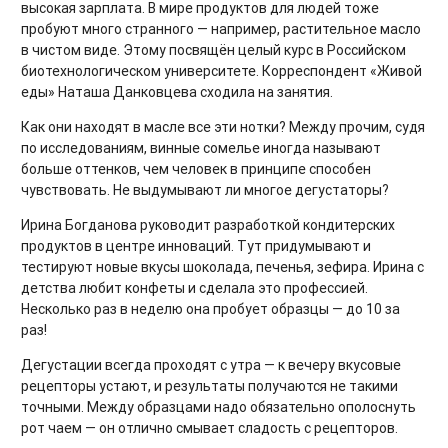
высокая зарплата. В мире продуктов для людей тоже
пробуют много странного — например, растительное масло
в чистом виде. Этому посвящён целый курс в Российском
биотехнологическом университете. Корреспондент «Живой
еды» Наташа Данковцева сходила на занятия.
Как они находят в масле все эти нотки? Между прочим, судя
по исследованиям, винные сомелье иногда называют
больше оттенков, чем человек в принципе способен
чувствовать. Не выдумывают ли многое дегустаторы?
Ирина Богданова руководит разработкой кондитерских
продуктов в центре инноваций. Тут придумывают и
тестируют новые вкусы шоколада, печенья, зефира. Ирина с
детства любит конфеты и сделала это профессией.
Несколько раз в неделю она пробует образцы — до 10 за
раз!
Дегустации всегда проходят с утра — к вечеру вкусовые
рецепторы устают, и результаты получаются не такими
точными. Между образцами надо обязательно ополоснуть
рот чаем — он отлично смывает сладость с рецепторов.