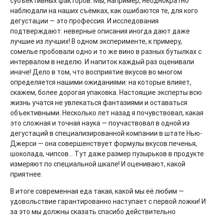
субъективных факторов. Мы, например, неоднократно
наблюдали на наших съёмках, как ошибаются те, для кого
дегустации — это профессия. И исследования
подтверждают: неверные описания иногда дают даже
лучшие из лучших! В одном эксперименте, к примеру,
сомелье пробовали одно и то же вино в разных бутылках с
интервалом в неделю. И напиток каждый раз оценивали
иначе! Дело в том, что восприятие вкусов во многом
определяется нашими ожиданиями: на которые влияет,
скажем, более дорогая упаковка. Настоящие эксперты всю
жизнь учатся не увлекаться фантазиями и оставаться
объективными. Несколько лет назад я почувствовал, какая
это сложная и точная наука — поучаствовал в одной из
дегустаций в специализированной компании в штате Нью-
Джерси — она совершенствует формулы вкусов печенья,
шоколада, чипсов... Тут даже размер пузырьков в продукте
измеряют по специальной шкале! И оценивают, какой
приятнее.
В итоге современная еда такая, какой мы её любим —
удовольствие гарантированно наступает с первой ложки! И
за это мы должны сказать спасибо действительно