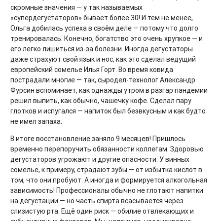
скромные значения — у так называемых
«супердегустаторов» бывает более 30! И тем не менее,
Ольга добилась успеха в своём деле — потому что долго
тренировалась. Конечно, богатство это очень хрупкое — и
его легко лишиться из-за болезни. Иногда дегустаторы
даже страхуют свой язык и нос, как это сделал ведущий
европейский сомелье Илья Горт. Во время ковида
пострадали многие — так, сыродел-технолог Александр
Фурсин вспоминает, как однажды утром в разгар пандемии
решил выпить, как обычно, чашечку кофе. Сделал пару
глотков и испугался — напиток был безвкусным и как будто
не имел запаха.
В итоге восстановление заняло 9 месяцев! Пришлось
временно перепоручить обязанности коллегам. Здоровью
дегустаторов угрожают и другие опасности. У винных
сомелье, к примеру, страдают зубы — от избытка кислот в
том, что они пробуют. А иногда и формируется алкогольная
зависимость! Профессионалы обычно не глотают напитки
на дегустации — но часть спирта всасывается через
слизистую рта. Ещё один риск — обилие отвлекающих и