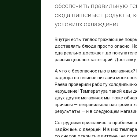
обеспечить правильную те
сюда пищевые продукты, к
условиях охлаждения.
Внутри есть теплоотражающее покры
доставлять блюда просто опасно. Но
еда реально доезжает до покупателе
разных ценовых категорий. Доставку
А что с безопасностью в магазинах?
надзора по гигиене питания москов
Раева проверили работу холодильнико
нарушение! Температура такой еды до
двух других магазинах мы тоже обна
причины — неправильная настройка х
результаты — и в следующем магазин
Сотрудники признались: о проблеме 
надёжные, с дверцей. И в них темпер
со счетов открытые витрины не стои