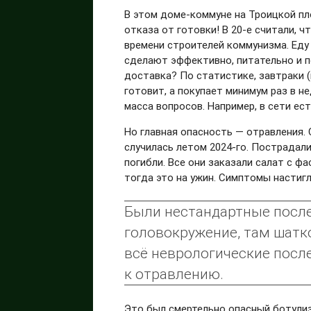
В этом доме-коммуне на Троицкой пл
отказа от готовки! В 20-е считали, 
времени строителей коммунизма. Еду 
сделают эффективно, питательно и п
доставка? По статистике, завтраки 
готовит, а покупает минимум раз в н
масса вопросов. Например, в сети ес
Но главная опасность — отравления. 
случилась летом 2024-го. Пострадал
погибли. Все они заказали салат с 
тогда это на ужин. Симптомы настигл
Были нестандартные после
головокружение, там шаткос
всё неврологические посл
к отравлению.
Это был смертельно опасный ботули