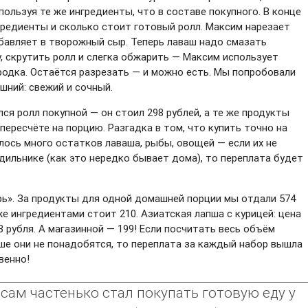
пользуя те же ингредиенты, что в составе покупного. В конце
гредиенты и сколько стоит готовый ролл. Максим нарезает
обавляет в творожный сыр. Теперь лаваш надо смазать
 скрутить ролл и слегка обжарить — Максим использует
ородка. Остаётся разрезать — и можно есть. Мы попробовали
шний: свежий и сочный.
я ролл покупной — он стоил 298 рублей, а те же продукты
пересчёте на порцию. Разгадка в том, что купить точно на
лось много остатков лаваша, рыбы, овощей — если их не
дильнике (как это нередко бывает дома), то переплата будет
ь». За продукты для одной домашней порции мы отдали 574
же ингредиентами стоит 210. Азиатская лапша с курицей: цена
 рубля. А магазинной — 199! Если посчитать весь объём
ше они не понадобятся, то переплата за каждый набор вышла
венно!
 сам частенько стал покупать готовую еду у