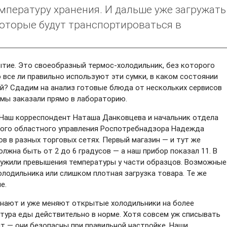
мпературу хранения. И дальше уже загружать
оторые будут транспортироваться в
тие. Это своеобразный термос-холодильник, без которого
 все ли правильно используют эти сумки, в каком состоянии
й? Сдадим на анализ готовые блюда от нескольких сервисов
 мы заказали прямо в лабораторию.
 Наш корреспондент Наташа Данковцева и начальник отдела
ского областного управления Роспотребнадзора Надежда
в в разных торговых сетях. Первый магазин — и тут же
лжна быть от 2 до 6 градусов — а наш прибор показал 11. В
ружили превышения температуры у части образцов. Возможные
олодильника или слишком плотная загрузка товара. Те же
е.
знают и уже меняют открытые холодильники на более
атура еды действительно в норме. Хотя совсем уж списывать
т — они безопасны при правильной настройке. Наши