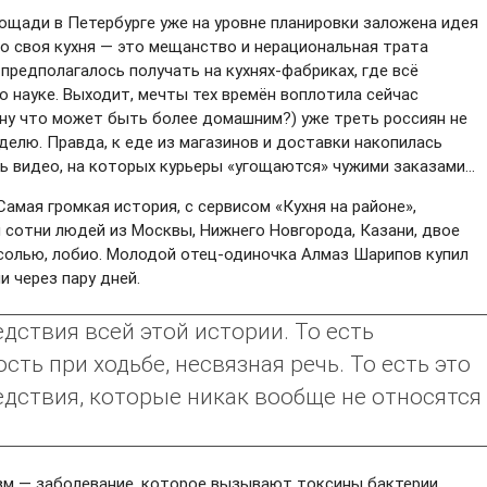
ощади в Петербурге уже на уровне планировки заложена идея
что своя кухня — это мещанство и нерациональная трата
предполагалось получать на кухнях-фабриках, где всё
о науке. Выходит, мечты тех времён воплотила сейчас
(ну что может быть более домашним?) уже треть россиян не
еделю. Правда, к еде из магазинов и доставки накопилась
ть видео, на которых курьеры «угощаются» чужими заказами...
Самая громкая история, с сервисом «Кухня на районе»,
и сотни людей из Москвы, Нижнего Новгорода, Казани, двое
фасолью, лобио. Молодой отец-одиночка Алмаз Шарипов купил
и через пару дней.
дствия всей этой истории. То есть
ть при ходьбе, несвязная речь. То есть это
едствия, которые никак вообще не относятся
зм — заболевание, которое вызывают токсины бактерии