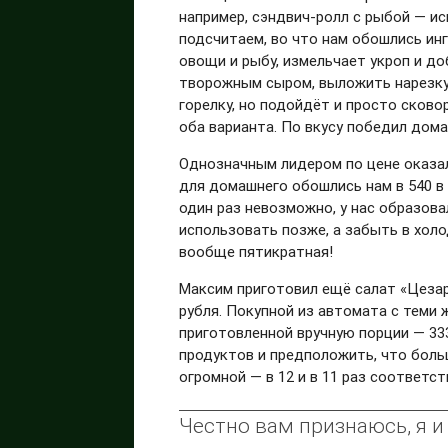
например, сэндвич-ролл с рыбой — ис
подсчитаем, во что нам обошлись ин
овощи и рыбу, измельчает укроп и д
творожным сыром, выложить нарезку,
горелку, но подойдёт и просто сков
оба варианта. По вкусу победил дома
Однозначным лидером по цене оказалс
для домашнего обошлись нам в 540 в 
один раз невозможно, у нас образова
использовать позже, а забыть в холо
вообще пятикратная!
Максим приготовил ещё салат «Цезар
рубля. Покупной из автомата с теми 
приготовленной вручную порции — 333
продуктов и предположить, что боль
огромной — в 12 и в 11 раз соответст
Честно вам признаюсь, я и