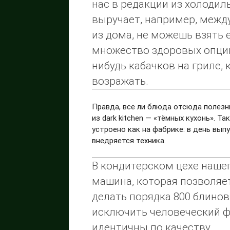
нас в редакции из холодиль
выручает, например, между
из дома, не можешь взять е
множество здоровых опций
нибудь кабачков на гриле, 
возражать.
Правда, все ли блюда отсюда полезн
из dark kitchen — «тёмных кухонь». Т
устроено как на фабрике: в день вып
внедряется техника.
В кондитерском цехе наше
машина, которая позволяе
делать порядка 800 блинов 
исключить человеческий ф
идентичны по качеству.