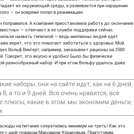
опадает из окружающей среды, а развивается при нарушении
езло — он вовремя попал в реанимацию.
он поправился. А компания приостановила работу до окончания
звестны» — отвечают в её службе поддержки сейчас.
, нельзя назвать типичной — ведь миллионы людей едят
аже верят, что это помогает заботиться о здоровье. Мой
део Вольф Вингерт, например, заказывает рационы на 3500
ой. Говорит, это вкусно и удобно! Было бы физически
ой разнообразный набор. И при этом Вольфу удалось даже
е наборы, они на сайте идут, как на 6 дней,
8, а то и 9 дней. Всё очень нравится, всё
е плюсы, какие в этом: мы экономим деньги,
м.
асходы на питание сократились минимум на треть! Как это
е с шеф-поваром Максимом Кураковым. Приготовим,