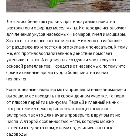
Летом особенно актуальны противозудные свойства
экстрактов и эфирных масел мяты. Их нередко используют
для лечения укусов насекомых – комаров, пчел и мошкары.
За это в ответе все тот же ментол – именно он избавляет
от раздражения и постоянного желания почесаться. К тому
же, его противовоспалительное действие помогает
уменьшить отек. А еще мятные отдушки часто служат
основой репеллентов – средств от насекомых, потому что
яркие и сильные ароматы для большинства из них
неприятен.
Если полезные свойства мяты привлекли ваше внимание и
вы решили ее посадить на своем дачном участке, то пора
от плюсов перейти к минусам. Первый и главный из них –
это растение у некоторых несчастливцев вызывает
аллергию, так что для начала проверьте: вдруг вы из их
числа. А второй особенностью мяты, которую можно
отнести к недостаткам, с нами поделились опытные
садоводы.