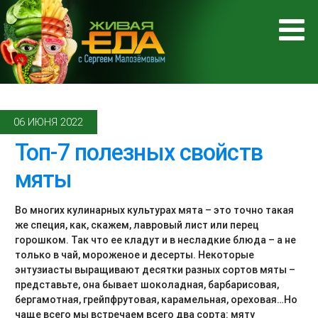
06 ИЮНЯ 2022
Топ-7 полезных свойств
мяты
Во многих кулинарных культурах мята – это точно такая
же специя, как, скажем, лавровый лист или перец
горошком. Так что ее кладут и в несладкие блюда – а не
только в чай, мороженое и десерты. Некоторые
энтузиасты выращивают десятки разных сортов мяты –
представьте, она бывает шоколадная, барбарисовая,
бергамотная, грейпфрутовая, карамельная, ореховая…Но
чаще всего мы встречаем всего два сорта: мяту