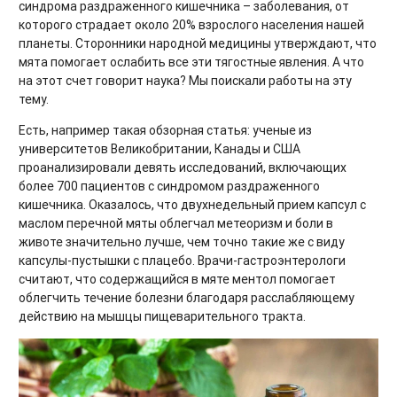
синдрома раздраженного кишечника – заболевания, от
которого страдает около 20% взрослого населения нашей
планеты. Сторонники народной медицины утверждают, что
мята помогает ослабить все эти тягостные явления. А что
на этот счет говорит наука? Мы поискали работы на эту
тему.
Есть, например такая обзорная статья: ученые из
университетов Великобритании, Канады и США
проанализировали девять исследований, включающих
более 700 пациентов с синдромом раздраженного
кишечника. Оказалось, что двухнедельный прием капсул с
маслом перечной мяты облегчал метеоризм и боли в
животе значительно лучше, чем точно такие же с виду
капсулы-пустышки с плацебо. Врачи-гастроэнтерологи
считают, что содержащийся в мяте ментол помогает
облегчить течение болезни благодаря расслабляющему
действию на мышцы пищеварительного тракта.