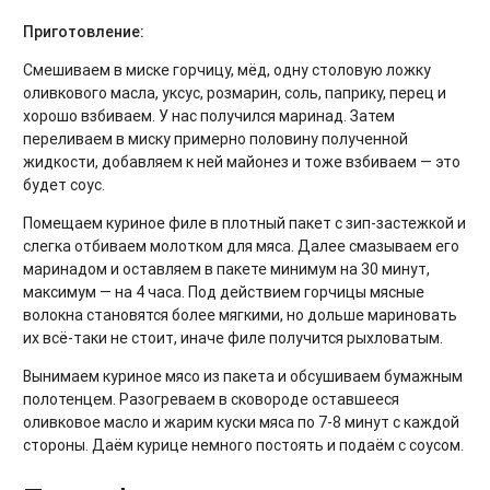
Приготовление:
Смешиваем в миске горчицу, мёд, одну столовую ложку
оливкового масла, уксус, розмарин, соль, паприку, перец и
хорошо взбиваем. У нас получился маринад. Затем
переливаем в миску примерно половину полученной
жидкости, добавляем к ней майонез и тоже взбиваем — это
будет соус.
Помещаем куриное филе в плотный пакет с зип-застежкой и
слегка отбиваем молотком для мяса. Далее смазываем его
маринадом и оставляем в пакете минимум на 30 минут,
максимум — на 4 часа. Под действием горчицы мясные
волокна становятся более мягкими, но дольше мариновать
их всё-таки не стоит, иначе филе получится рыхловатым.
Вынимаем куриное мясо из пакета и обсушиваем бумажным
полотенцем. Разогреваем в сковороде оставшееся
оливковое масло и жарим куски мяса по 7-8 минут с каждой
стороны. Даём курице немного постоять и подаём с соусом.