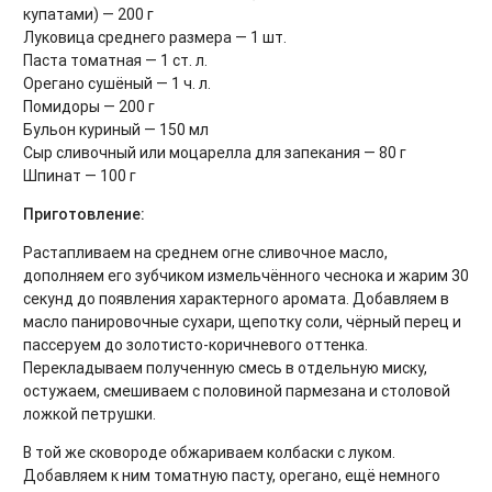
купатами) — 200 г
Луковица среднего размера — 1 шт.
Паста томатная — 1 ст. л.
Орегано сушёный — 1 ч. л.
Помидоры — 200 г
Бульон куриный — 150 мл
Сыр сливочный или моцарелла для запекания — 80 г
Шпинат — 100 г
Приготовление:
Растапливаем на среднем огне сливочное масло,
дополняем его зубчиком измельчённого чеснока и жарим 30
секунд до появления характерного аромата. Добавляем в
масло панировочные сухари, щепотку соли, чёрный перец и
пассеруем до золотисто-коричневого оттенка.
Перекладываем полученную смесь в отдельную миску,
остужаем, смешиваем с половиной пармезана и столовой
ложкой петрушки.
В той же сковороде обжариваем колбаски с луком.
Добавляем к ним томатную пасту, орегано, ещё немного