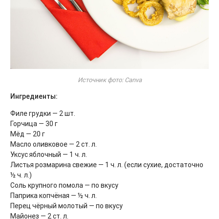
Источник фото: Canva
Ингредиенты:
Филе грудки — 2 шт.
Горчица — 30 г
Мёд — 20 г
Масло оливковое — 2 ст. л.
Уксус яблочный — 1 ч. л.
Листья розмарина свежие — 1 ч. л. (если сухие, достаточно
½ ч. л.)
Соль крупного помола — по вкусу
Паприка копчёная — ½ ч. л.
Перец чёрный молотый — по вкусу
Майонез — 2 ст. л.