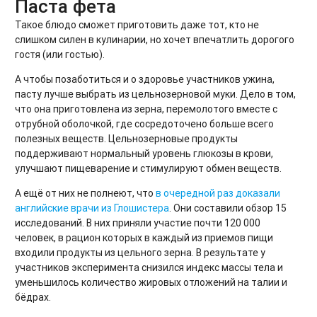
Паста фета
Такое блюдо сможет приготовить даже тот, кто не
слишком силен в кулинарии, но хочет впечатлить дорогого
гостя (или гостью).
А чтобы позаботиться и о здоровье участников ужина,
пасту лучше выбрать из цельнозерновой муки. Дело в том,
что она приготовлена из зерна, перемолотого вместе с
отрубной оболочкой, где сосредоточено больше всего
полезных веществ. Цельнозерновые продукты
поддерживают нормальный уровень глюкозы в крови,
улучшают пищеварение и стимулируют обмен веществ.
А ещё от них не полнеют, что
в очередной раз доказали
английские врачи из Глошистера
. Они составили обзор 15
исследований. В них приняли участие почти 120 000
человек, в рацион которых в каждый из приемов пищи
входили продукты из цельного зерна. В результате у
участников эксперимента снизился индекс массы тела и
уменьшилось количество жировых отложений на талии и
бёдрах.