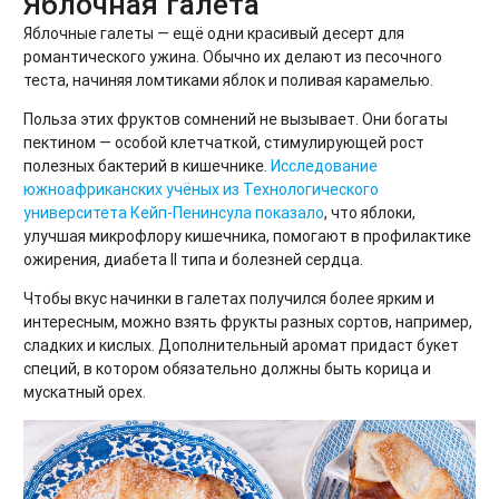
Яблочная галета
Яблочные галеты — ещё одни красивый десерт для
романтического ужина. Обычно их делают из песочного
теста, начиняя ломтиками яблок и поливая карамелью.
Польза этих фруктов сомнений не вызывает. Они богаты
пектином — особой клетчаткой, стимулирующей рост
полезных бактерий в кишечнике.
Исследование
южноафриканских учёных из Технологического
университета Кейп-Пенинсула показало
, что яблоки,
улучшая микрофлору кишечника, помогают в профилактике
ожирения, диабета II типа и болезней сердца.
Чтобы вкус начинки в галетах получился более ярким и
интересным, можно взять фрукты разных сортов, например,
сладких и кислых. Дополнительный аромат придаст букет
специй, в котором обязательно должны быть корица и
мускатный орех.