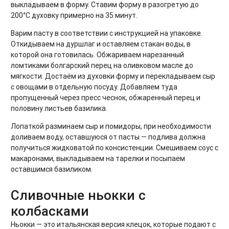
выкладываем в форму. Ставим форму в разогретую до
200°C духовку примерно на 35 минут.
Варим пасту в соответствии с инструкцией на упаковке.
Откидываем на дуршлаг и оставляем стакан воды, в
которой она готовилась. Обжариваем нарезанный
ломтиками болгарский перец на оливковом масле до
мягкости. Достаём из духовки форму и перекладываем сыр
с овощами в отдельную посуду. Добавляем туда
пропущенный через пресс чеснок, обжаренный перец и
половину листьев базилика.
Лопаткой разминаем сыр и помидоры, при необходимости
доливаем воду, оставшуюся от пасты — подлива должна
получиться жидковатой по консистенции. Смешиваем соус с
макаронами, выкладываем на тарелки и посыпаем
оставшимся базиликом.
Сливочные ньокки с
колбасками
Ньокки — это итальянская версия клецок, которые подают с