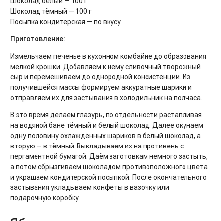
Шоколад белый — 100 г
Шоколад тёмный — 100 г
Посыпка кондитерская — по вкусу
Приготовление:
Измельчаем печенье в кухонном комбайне до образования
мелкой крошки. Добавляем к нему сливочный творожный
сыр и перемешиваем до однородной консистенции. Из
получившейся массы формируем аккуратные шарики и
отправляем их для застывания в холодильник на полчаса.
В это время делаем глазурь, по отдельности растапливая
на водяной бане тёмный и белый шоколад. Далее окунаем
одну половину охлаждённых шариков в белый шоколад, а
вторую — в тёмный. Выкладываем их на противень с
пергаментной бумагой. Даём заготовкам немного застыть,
а потом сбрызгиваем шоколадом противоположного цвета
и украшаем кондитерской посыпкой. После окончательного
застывания укладываем конфеты в вазочку или
подарочную коробку.