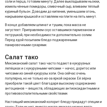
соли и перца, готовим минуту. Далее выкладываем ньокки,
измельчённые помидоры, сливочный сыр, вливаем тёплый
куриный бульон. Доводим до кипения, уменьшаем огонь,
накрываем крышкой и оставляем на плите на пять минут.
В конце добавляем шпинат и тушим, пока масса не
загустеет. Приправляем соус оставшимся пармезаном и
петрушкой, при необходимости дополнительно солим.
Перед едой посыпаем блюдо поджаренными
панировочными сухарями.
Салат тако
Мексиканский салат тако часто подают в кукурузных
лепёшках и с кукурузными чипсами — начос, доритос или
чипсами из синей кукурузы хопи. Она сейчас очень
популярна, но не только из-за яркой окраски. Её зёрна
приобрели такой цвет благодаря высокому содержанию
антоцианов — веществ, обладающих антиоксидантными и
противовоспалительными свойствами.
Настоящий мексиканский колорит блюду придадут специи и
соусы. Если их нет, вместо масла авокадо можно взять