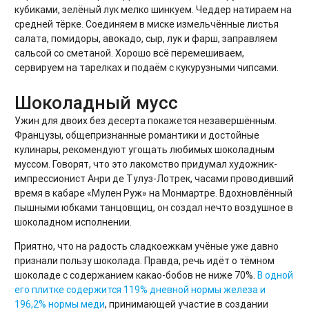
кубиками, зелёный лук мелко шинкуем. Чеддер натираем на
средней тёрке. Соединяем в миске измельчённые листья
салата, помидоры, авокадо, сыр, лук и фарш, заправляем
сальсой со сметаной. Хорошо всё перемешиваем,
сервируем на тарелках и подаём с кукурузными чипсами.
Шоколадный мусс
Ужин для двоих без десерта покажется незавершённым.
Французы, общепризнанные романтики и достойные
кулинары, рекомендуют угощать любимых шоколадным
муссом. Говорят, что это лакомство придумал художник-
импрессионист Анри де Тулуз-Лотрек, часами проводивший
время в кабаре «Мулен Руж» на Монмартре. Вдохновлённый
пышными юбками танцовщиц, он создал нечто воздушное в
шоколадном исполнении.
Приятно, что на радость сладкоежкам учёные уже давно
признали пользу шоколада. Правда, речь идёт о тёмном
шоколаде с содержанием какао-бобов не ниже 70%.
В одной
его плитке содержится 119% дневной нормы железа и
196,2% нормы меди
, принимающей участие в создании