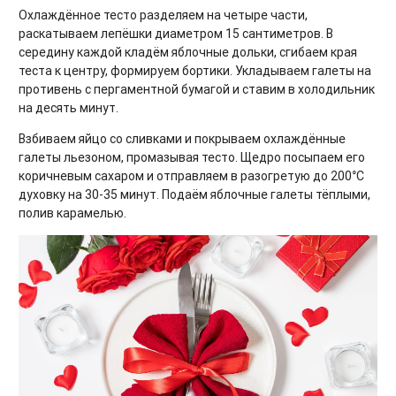
Охлаждённое тесто разделяем на четыре части,
раскатываем лепёшки диаметром 15 сантиметров. В
середину каждой кладём яблочные дольки, сгибаем края
теста к центру, формируем бортики. Укладываем галеты на
противень с пергаментной бумагой и ставим в холодильник
на десять минут.
Взбиваем яйцо со сливками и покрываем охлаждённые
галеты льезоном, промазывая тесто. Щедро посыпаем его
коричневым сахаром и отправляем в разогретую до 200°C
духовку на 30-35 минут. Подаём яблочные галеты тёплыми,
полив карамелью.