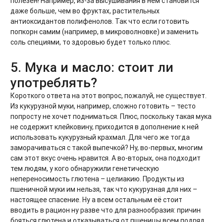
полезен! Например, из-за высушивания в нём становится
даже больше, чем во фруктах, растительных
антиоксидантов полифенолов. Так что если готовить
попкорн самим (например, в микроволновке) и заменить
соль специями, то здоровью будет только плюс.
5. Мука и масло: стоит ли
употреблять?
Короткого ответа на этот вопрос, пожалуй, не существует.
Из кукурузной муки, например, сложно готовить – тесто
попросту не хочет подниматься. Плюс, поскольку такая мука
не содержит клейковину, приходится в дополнение к ней
использовать кукурузный крахмал. Для чего же тогда
заморачиваться с такой выпечкой? Ну, во-первых, многим
сам этот вкус очень нравится. А во-вторых, она подходит
тем людям, у кого обнаружили генетическую
непереносимость глютена – целиакию. Продукты из
пшеничной муки им нельзя, так что кукурузная для них –
настоящее спасение. Ну а всем остальным её стоит
вводить в рацион ну разве что для разнообразия: причин
бояться глютена и отказываться от пшеницы всем подряд