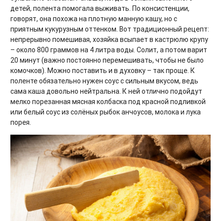
детей, полента помогала выживать. По консистенции,
говорят, она похожа на плотную манную кашу, но с
приятным кукурузным оттенком. Вот традиционный рецепт:
непрерывно помешивая, хозяйка всыпает в кастрюлю крупу
– около 800 граммов на 4 литра воды. Солит, а потом варит
20 минут (важно постоянно перемешивать, чтобы не было
комочков). Можно поставить и в духовку – так проще. К
поленте обязательно нужен соус с сильным вкусом, ведь
сама каша довольно нейтральна. К ней отлично подойдут
мелко порезанная мясная колбаска под красной подливкой
или белый соус из солёных рыбок анчоусов, молока и лука
порея.