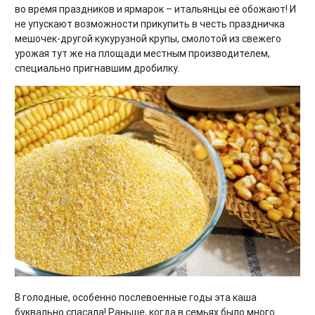
во время праздников и ярмарок – итальянцы её обожают! И
не упускают возможности прикупить в честь праздничка
мешочек-другой кукурузной крупы, смолотой из свежего
урожая тут же на площади местным производителем,
специально пригнавшим дробилку.
В голодные, особенно послевоенные годы эта каша
буквально спасала! Раньше, когда в семьях было много