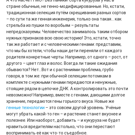
А что насчёт ГМО? Без паники! Сорта кукурузы у нас в
стране обычные, не генно-модифицированные. Но, кстати,
традиционная селекция путём скрещивания разных сортов
– по сути та же генная инженерия, только она такая… как
стрельба из пушки по воробьям – результаты
непредсказуемы. Человечество занималось таким отбором
нужных признаков всю свою историю! Это, кстати, точно
так же работает и с человеческими генами: представим,
что мы бы хотели, чтобы наши дети переняли от каждого
родителя конкретные черты. Например, от одного – рост, от
другого – цвет глаз и волос. Всегда ли такие ожидания
сбываются? Нет…Вот и с растениями проблема, грубо
говоря, в том же: при обычной селекции потомкам в
комплекте с нужными генами передаются и ненужные,
стоящие рядом в цепочке ДНК. А контролировать это почти
невозможно! Например, вместе с генами, дающими долгое
хранение, передаются гены горького вкуса. Новые же
генные технологии
– это совсем другой уровень. Учёные
могут убрать какой-то ген – и растение станет вкуснее и
полезнее. Или наоборот, добавить – и кукуруза не будет
нравиться вредителям настолько, что они перестают
воспринимать её как что-то съедобное.