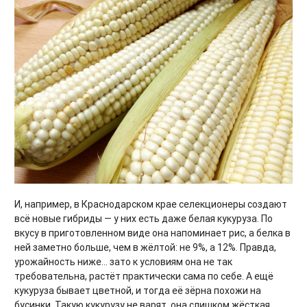
И, например, в Краснодарском крае селекционеры создают
всё новые гибриды — у них есть даже белая кукуруза. По
вкусу в приготовленном виде она напоминает рис, а белка в
ней заметно больше, чем в жёлтой: не 9%, а 12%. Правда,
урожайность ниже... зато к условиям она не так
требовательна, растёт практически сама по себе. А ещё
кукуруза бывает цветной, и тогда её зёрна похожи на
бусинки. Такую кукурузу не варят, она слишком жёсткая.