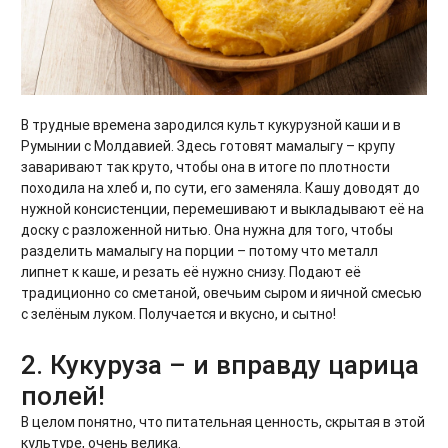
В трудные времена зародился культ кукурузной каши и в
Румынии с Молдавией. Здесь готовят мамалыгу – крупу
заваривают так круто, чтобы она в итоге по плотности
походила на хлеб и, по сути, его заменяла. Кашу доводят до
нужной консистенции, перемешивают и выкладывают её на
доску с разложенной нитью. Она нужна для того, чтобы
разделить мамалыгу на порции – потому что металл
липнет к каше, и резать её нужно снизу. Подают её
традиционно со сметаной, овечьим сыром и яичной смесью
с зелёным луком. Получается и вкусно, и сытно!
2. Кукуруза – и вправду царица
полей!
В целом понятно, что питательная ценность, скрытая в этой
культуре, очень велика.