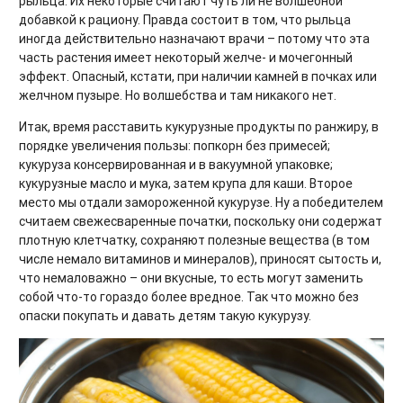
рыльца. Их некоторые считают чуть ли не волшебной
добавкой к рациону. Правда состоит в том, что рыльца
иногда действительно назначают врачи – потому что эта
часть растения имеет некоторый желче- и мочегонный
эффект. Опасный, кстати, при наличии камней в почках или
желчном пузыре. Но волшебства и там никакого нет.
Итак, время расставить кукурузные продукты по ранжиру, в
порядке увеличения пользы: попкорн без примесей;
кукуруза консервированная и в вакуумной упаковке;
кукурузные масло и мука, затем крупа для каши. Второе
место мы отдали замороженной кукурузе. Ну а победителем
считаем свежесваренные початки, поскольку они содержат
плотную клетчатку, сохраняют полезные вещества (в том
числе немало витаминов и минералов), приносят сытость и,
что немаловажно – они вкусные, то есть могут заменить
собой что-то гораздо более вредное. Так что можно без
опаски покупать и давать детям такую кукурузу.