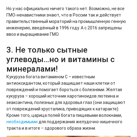
Но у нас официально ничего такого нет. Возможно, не все
ГМО-ненавистники знают, что в России так и действует
правительственный мораторий на промышленную генную
инженерию, введённый в 1996 году. А с 2016 запрещены
ввоз и выращивание ГМО.
3. Не только сытные
углеводы…но и витамины с
минералами!
Кукуруза богата витамином С – известным
антиоксидантом, который защищает наши клетки от
повреждений и помогает бороться с болезнями. Желтая
кукуруза – хороший источник каротиноидов лютеина и
зеаксантина, полезных для здоровья глаз (они защищают
от повреждений хрусталика, приводящих к катаракте).
Кроме того, царица полей богата пищевыми волокнами,
необходимыми
для поддержания желудочно-кишечного
тракта и в итоге – здорового образа жизни.