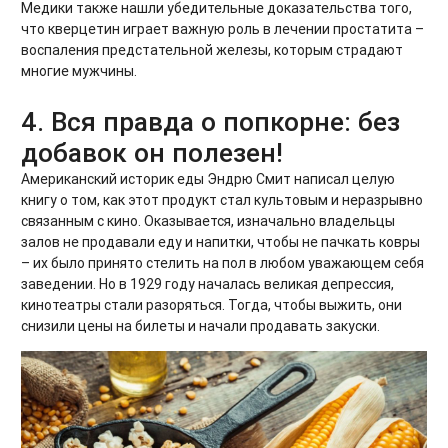
Медики также нашли убедительные доказательства того,
что кверцетин играет важную роль в лечении простатита –
воспаления предстательной железы, которым страдают
многие мужчины.
4. Вся правда о попкорне: без
добавок он полезен!
Американский историк еды Эндрю Смит написал целую
книгу о том, как этот продукт стал культовым и неразрывно
связанным с кино. Оказывается, изначально владельцы
залов не продавали еду и напитки, чтобы не пачкать ковры
– их было принято стелить на пол в любом уважающем себя
заведении. Но в 1929 году началась великая депрессия,
кинотеатры стали разоряться. Тогда, чтобы выжить, они
снизили цены на билеты и начали продавать закуски.