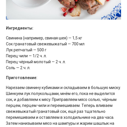
Ингредиенты:
Свинина (например, свиная шея) — 1,5 кг
Сок гранатовый свежевыжатый — 700 мл
Лук репчатый — 500 г
Перец чили — 1/2 ч. л.
Перец чёрный молотый — 2 ч. л.
Соль — 2 ч. л.
Приготовление:
Нарезаем свинину кубиками и складываем в большую миску.
Шинкуем лук полукольцами, мнём его, пока не выделится
сок, и добавляем к мясу. Приправляем мясо солью, чёрным
перцем, перцем чили и перемешиваем. Теперь вливаем
свежевыжатый гранатовый сок, ещё раз тщательно
перемешиваем и оставляем в холодильнике на два часа.
Затем нанизываем мясо на шампуры и жарим шашлык на