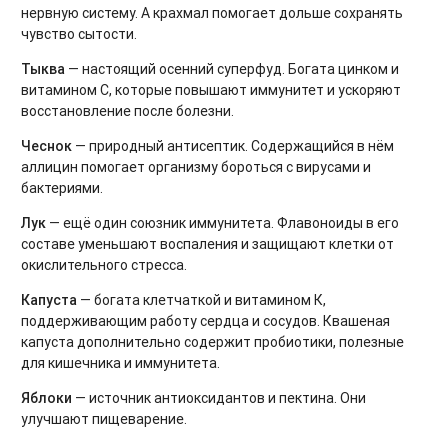
нервную систему. А крахмал помогает дольше сохранять
чувство сытости.
Тыква
— настоящий осенний суперфуд. Богата цинком и
витамином С, которые повышают иммунитет и ускоряют
восстановление после болезни.
Чеснок
— природный антисептик. Содержащийся в нём
аллицин помогает организму бороться с вирусами и
бактериями.
Лук
— ещё один союзник иммунитета. Флавоноиды в его
составе уменьшают воспаления и защищают клетки от
окислительного стресса.
Капуста
— богата клетчаткой и витамином К,
поддерживающим работу сердца и сосудов. Квашеная
капуста дополнительно содержит пробиотики, полезные
для кишечника и иммунитета.
Яблоки
— источник антиоксидантов и пектина. Они
улучшают пищеварение.