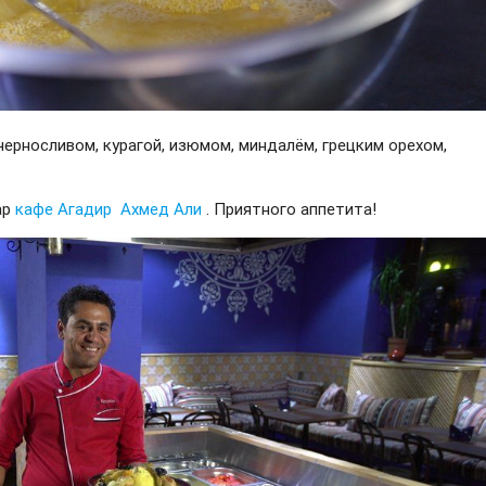
черносливом, курагой, изюмом, миндалём, грецким орехом,
ар
кафе Агадир
Ахмед Али
. Приятного аппетита!