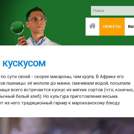
СЮЖЕТЫ
ВЫ
 кускусом
по сути своей - скорее макароны, чем крупа. В Африке его
ов пшеницы: её мололи до манки, смачивали водой, посыпали
аще всего встречается кускус из мягких сортов (что, конечно,
бычный белый хлеб). Но культура приготовления весьма
т из него традиционный гарнир к марокканскому блюду