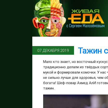
Тажин с
07 ДЕКАБРЯ 2019
Мало кто знает, но восточный кускус 
традиционно делали из твёрдых сорт
мукой и формировали комочки. У нас ч
не сильно лучше для здоровья, чем о
богата! Шеф-повар Ахмед АлИ готови
тажин.