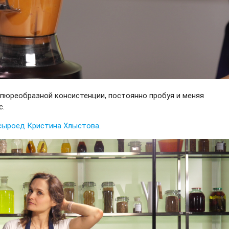
пюреобразной консистенции, постоянно пробуя и меняя
с.
сыроед Кристина Хлыстова
.