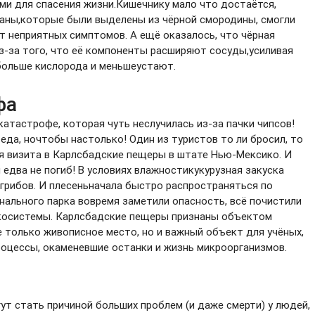
ми для спасения жизни.Кишечнику мало что достаётся,
ианы,которые были выделены из чёрной смородины, смогли
т неприятных симптомов. А ещё оказалось, что чёрная
-за того, что её компоненты расширяют сосуды,усиливая
больше кислорода и меньшеустают.
фа
атастрофе, которая чуть неслучилась из-за пачки чипсов!
 еда, ночтобы настолько! Один из туристов то ли бросил, то
я визита в Карлсбадские пещеры в штате Нью-Мексико. И
едва не погиб! В условиях влажностикукурузная закуска
 грибов. И плесеньначала быстро распространяться по
нального парка вовремя заметили опасность, всё почистили
экосистемы. Карлсбадские пещеры признаны объектом
 только живописное место, но и важный объект для учёных,
оцессы, окаменевшие останки и жизнь микроорганизмов.
и
ут стать причиной больших проблем (и даже смерти) у людей,