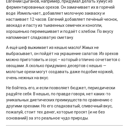
Евгений Цыганов, например, придумал делать хумус из
ферментированных орехов. Он замачивает их в горячей
воде. Измельчает, добавляет молочную закваску и
настаивает 12 часов. Евгений добавляет печёный чеснок,
авокадо и пасту из тыквенных семечек и конопли,
хорошенько перемешивает и подаёт с хлебом. По вкусу
напоминает сладковатую сметану.
А ещё шеф выжимает из кешью масло! Жмых не
выбрасывает, он пойдёт на украшение салатов. Из орехов
можно приготовить и соус – который отлично сочетается с
овощами. А сколько придумано десертов с кешью —
молотые орехи могут создавать даже подобие коржей,
очень нежных на вкус.
Не бойтесь его, и если позволяет бюджет, периодически
радуйте себя. В кешью, по правде говоря, нет каких-то
уникальных диетических преимуществ по сравнению с
другими орехами. Но его сладковатый, сливочный вкус,
пожалуй, стоит тех денег, которые просят (и не без
оснований) за это реальное чудо природы.