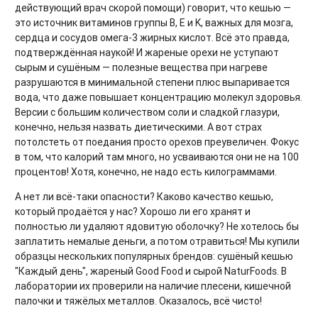
действующий врач скорой помощи) говорит, что кешью —
это источник витаминов группы В, Е и K, важных для мозга,
сердца и сосудов омега-3 жирных кислот. Всё это правда,
подтверждённая наукой! И жареные орехи не уступают
сырым и сушёным — полезные вещества при нагреве
разрушаются в минимальной степени плюс выпаривается
вода, что даже повышает концентрацию молекул здоровья.
Версии с большим количеством соли и сладкой глазури,
конечно, нельзя назвать диетическими. А вот страх
потолстеть от поедания просто орехов преувеличен. Фокус
в том, что калорий там много, но усваиваются они не на 100
процентов! Хотя, конечно, не надо есть килограммами.
А нет ли всё-таки опасности? Каково качество кешью,
который продаётся у нас? Хорошо ли его хранят и
полностью ли удаляют ядовитую оболочку? Не хотелось бы
заплатить немалые деньги, а потом отравиться! Мы купили
образцы нескольких популярных брендов: сушёный кешью
"Каждый день", жареный Good Food и сырой NaturFoods. В
лаборатории их проверили на наличие плесени, кишечной
палочки и тяжёлых металлов. Оказалось, всё чисто!