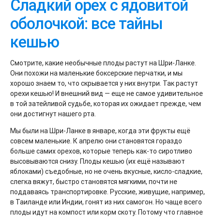
Сладкий орех с ядовитой
оболочкой: все тайны
кешью
Смотрите, какие необычные плоды растут на Шри-Ланке.
Они похожи на маленькие боксерские перчатки, и мы
хорошо знаем то, что скрывается у них внутри. Так растут
орехи кешью! И внешний вид — еще не самое удивительное
в той затейливой судьбе, которая их ожидает прежде, чем
они достигнут нашего рта.
Мы были на Шри-Ланке в январе, когда эти фрукты ещё
совсем маленькие. К апрелю они становятся гораздо
больше самих орехов, которые теперь как-то сиротливо
высовываются снизу. Плоды кешью (их ещё называют
яблоками) съедобные, но не очень вкусные, кисло-сладкие,
слегка вяжут, быстро становятся мягкими, почти не
поддаваясь транспортировке. Русские, живущие, например,
в Таиланде или Индии, гонят из них самогон. Но чаще всего
плоды идут на компост или корм скоту. Потому что главное