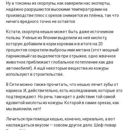
Ну а токсины из скорлупы, как заверили нас эксперты,
надёжно разрушаются высокими температурами на
производстве плюс с орехов снимается их плёнка, так что
ничего вредного точно не остаётся.
Кстати, скорлупа кешью может быть даже источником
пользы. Учёные из Японии выделили из неё кислоту,
которую добавили в корм коровам и в итоге на 20
процентов сократили выбросы ими метана (этот мощный
парниковый газ выделяется при отрыжке, одно жвачное
животное приближает глобальное потепление как два
автомобиля!). А ещё некоторые вещества из кожуры
используют в строительстве.
В Сети можно также прочитать, что кешью лечит зубы от
кариеса. И, действительно, есть исследования, которые это
подтверждают. Но речь там идет о действии той самой
ядовитой кислоты из кожуры. Которой в самих орехах, как
мы выяснили, нет!
Лечиться при помощи кешью, конечно, нереально, а вот
наслаждаться вкусом — совсем другое дело. Шеф-повар