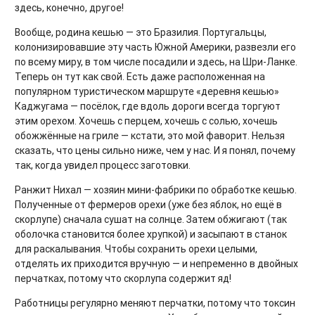
здесь, конечно, другое!
Вообще, родина кешью — это Бразилия. Португальцы,
колонизировавшие эту часть Южной Америки, развезли его
по всему миру, в том числе посадили и здесь, на Шри-Ланке.
Теперь он тут как свой. Есть даже расположенная на
популярном туристическом маршруте «деревня кешью»
Каджугама — посёлок, где вдоль дороги всегда торгуют
этим орехом. Хочешь с перцем, хочешь с солью, хочешь
обожжённые на гриле — кстати, это мой фаворит. Нельзя
сказать, что цены сильно ниже, чем у нас. И я понял, почему
так, когда увидел процесс заготовки.
Ранжит Нихал — хозяин мини-фабрики по обработке кешью.
Полученные от фермеров орехи (уже без яблок, но ещё в
скорлупе) сначала сушат на солнце. Затем обжигают (так
оболочка становится более хрупкой) и засыпают в станок
для раскалывания. Чтобы сохранить орехи целыми,
отделять их приходится вручную — и непременно в двойных
перчатках, потому что скорлупа содержит яд!
Работницы регулярно меняют перчатки, потому что токсин