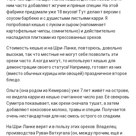
ним часто добавляют жгучие и пряные специи. На этой
фабрике придумали уже 18 вкусов! Тут делают версии с
соусом барбекю и с душистыми листьями карри. Я
попробовал кешью с луком и сыром (напоминает
картофельные чипсы, сомнительно) и действительно
насладился плитками из прессованных орехов.
Стоимость кешью и на Шри-Ланке, повторюсь, довольно
высокая, так что местные не могут себе позволить эти
орехи часто. А когда могут, то используют кешью для
демонстрации своего статуса! Например, готовят из них
(вместо обычных курицы или овощей) праздничное второе
блюдо.
Ольга (она родом из Кемерово) уже 7 лет живёт на острове,
но видела карри из кешью считанное число раз. Её свекровь
Сумитра показывает, как орехи сначала тушат, а затем
добавляют кокосовое молоко, травы и специи. Получается
очень нестандартная для нас смесь острого со сладким.
На Шри-Ланке верят и в пользу этих орехов. Владелец
производства Руван Ватхугала (он, между прочим, ещё и