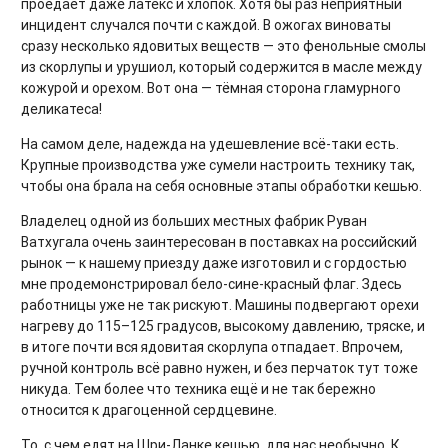
проедает даже латекс и хлопок. Хотя бы раз неприятный
инцидент случался почти с каждой. В ожогах виноваты
сразу несколько ядовитых веществ — это фенольные смолы
из скорлупы и урушиол, который содержится в масле между
кожурой и орехом. Вот она — тёмная сторона гламурного
деликатеса!
На самом деле, надежда на удешевление всё-таки есть.
Крупные производства уже сумели настроить технику так,
чтобы она брала на себя основные этапы обработки кешью.
Владелец одной из больших местных фабрик Руван
Ватхугала очень заинтересован в поставках на российский
рынок — к нашему приезду даже изготовил и с гордостью
мне продемонстрировал бело-сине-красный флаг. Здесь
работницы уже не так рискуют. Машины подвергают орехи
нагреву до 115–125 градусов, высокому давлению, тряске, и
в итоге почти вся ядовитая скорлупа отпадает. Впрочем,
ручной контроль всё равно нужен, и без перчаток тут тоже
никуда. Тем более что техника ещё и не так бережно
относится к драгоценной сердцевине.
То, с чем едят на Шри-Ланке кешью, для нас необычно. К