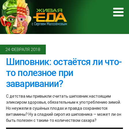
24 ФЕВРАЛЯ 2018
Шиповник: остаётся ли что-
то полезное при
заваривании?
С детства мы привыкли считать шиповник настоящим
эликсиром здоровья, обязательным к употреблению зимой.
Но неужели в сушёных плодах и правда сохраняются
витамины? Ну а сладкий сироп из шиповника — может ли он
быть полезен с таким-то количеством сахара?