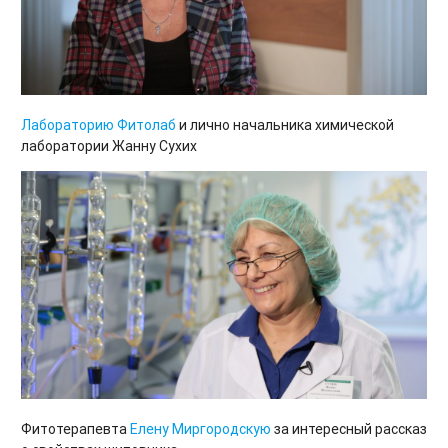
Лабораторию Фитолаб
и лично начальника химической
лаборатории Жанну Сухих
Фитотерапевта
Елену Миргородскую
за интересный рассказ