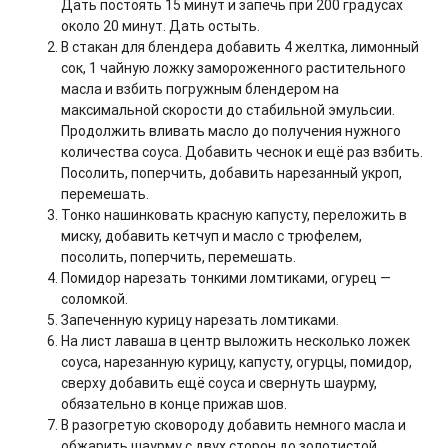
Дать постоять 15 минут и запечь при 200 градусах
около 20 минут. Дать остыть.
В стакан для блендера добавить 4 желтка, лимонный
сок, 1 чайную ложку замороженного растительного
масла и взбить погружным блендером на
максимальной скорости до стабильной эмульсии.
Продолжить вливать масло до получения нужного
количества соуса. Добавить чеснок и ещё раз взбить.
Посолить, поперчить, добавить нарезанный укроп,
перемешать.
Тонко нашинковать красную капусту, переложить в
миску, добавить кетчуп и масло с трюфелем,
посолить, поперчить, перемешать.
Помидор нарезать тонкими ломтиками, огурец —
соломкой.
Запеченную курицу нарезать ломтиками.
На лист лаваша в центр выложить несколько ложек
соуса, нарезанную курицу, капусту, огурцы, помидор,
сверху добавить ещё соуса и свернуть шаурму,
обязательно в конце прижав шов.
В разогретую сковороду добавить немного масла и
обжарить шаурму с двух сторон до золотистой