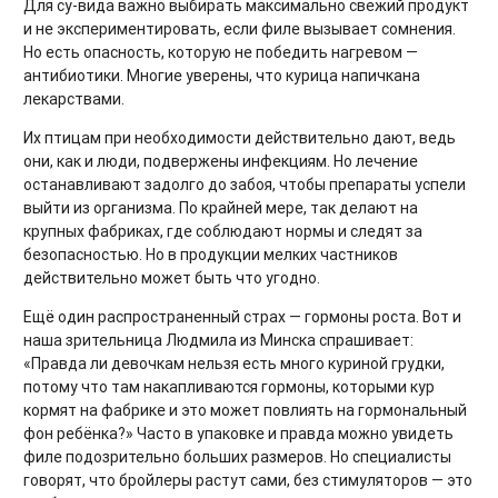
Для су-вида важно выбирать максимально свежий продукт
и не экспериментировать, если филе вызывает сомнения.
Но есть опасность, которую не победить нагревом —
антибиотики. Многие уверены, что курица напичкана
лекарствами.
Их птицам при необходимости действительно дают, ведь
они, как и люди, подвержены инфекциям. Но лечение
останавливают задолго до забоя, чтобы препараты успели
выйти из организма. По крайней мере, так делают на
крупных фабриках, где соблюдают нормы и следят за
безопасностью. Но в продукции мелких частников
действительно может быть что угодно.
Ещё один распространенный страх — гормоны роста. Вот и
наша зрительница Людмила из Минска спрашивает:
«Правда ли девочкам нельзя есть много куриной грудки,
потому что там накапливаются гормоны, которыми кур
кормят на фабрике и это может повлиять на гормональный
фон ребёнка?» Часто в упаковке и правда можно увидеть
филе подозрительно больших размеров. Но специалисты
говорят, что бройлеры растут сами, без стимуляторов — это