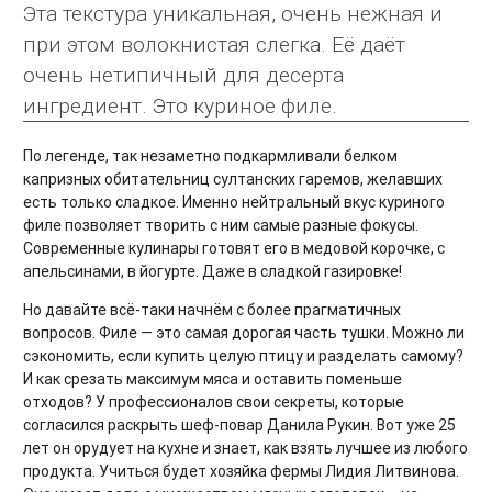
Эта текстура уникальная, очень нежная и
при этом волокнистая слегка. Её даёт
очень нетипичный для десерта
ингредиент. Это куриное филе.
По легенде, так незаметно подкармливали белком
капризных обитательниц султанских гаремов, желавших
есть только сладкое. Именно нейтральный вкус куриного
филе позволяет творить с ним самые разные фокусы.
Современные кулинары готовят его в медовой корочке, с
апельсинами, в йогурте. Даже в сладкой газировке!
Но давайте всё-таки начнём с более прагматичных
вопросов. Филе — это самая дорогая часть тушки. Можно ли
сэкономить, если купить целую птицу и разделать самому?
И как срезать максимум мяса и оставить поменьше
отходов? У профессионалов свои секреты, которые
согласился раскрыть шеф-повар Данила Рукин. Вот уже 25
лет он орудует на кухне и знает, как взять лучшее из любого
продукта. Учиться будет хозяйка фермы Лидия Литвинова.