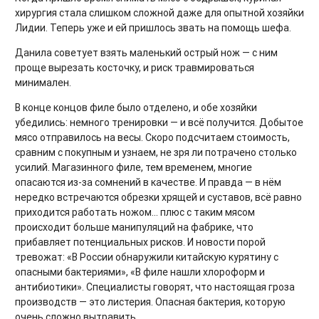
хирургия стала слишком сложной даже для опытной хозяйки
Лидии. Теперь уже и ей пришлось звать на помощь шефа.
Данила советует взять маленький острый нож — с ним
проще вырезать косточку, и риск травмироваться
минимален.
В конце концов филе было отделено, и обе хозяйки
убедились: немного тренировки — и всё получится. Добытое
мясо отправилось на весы. Скоро подсчитаем стоимость,
сравним с покупным и узнаем, не зря ли потрачено столько
усилий. Магазинного филе, тем временем, многие
опасаются из-за сомнений в качестве. И правда — в нём
нередко встречаются обрезки хрящей и суставов, всё равно
приходится работать ножом... плюс с таким мясом
происходит больше манипуляций на фабрике, что
прибавляет потенциальных рисков. И новости порой
тревожат: «В России обнаружили китайскую курятину с
опасными бактериями», «В филе нашли хлороформ и
антибиотики». Специалисты говорят, что настоящая гроза
производств — это листерия. Опасная бактерия, которую
очень сложно вытравить.