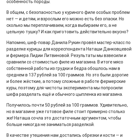
особенность породы.
В общем, с безопасностью у куриного филе особых проблем
нет — и детям, и взрослым его можно есть без опаски. Но
сколько мы переплачиваем, когда выбираем его, а не
цельную тушку? И как приготовить действительно вкусно?
Напомню, шеф-повар Данила Рукин провёл мастер-класс по
разделке курицы для корреспондента Наташи Данковцевой
и фермера Лидии Литвиновой. Результаты мы взвесили и
сравнили со стоимостью филе из магазина. В итоге мясо
собственной работы из грудки и бедра обошлось нам в
среднем в 137 рублей за 100 граммов. Но это были дорогие
и более жёсткие, а потому сложные в работе фермерские
куры, поэтому для чистоты эксперимента мы попросили
шефа разделать ещё и обычного цыпленка из магазина.
Получилось почти 50 рублей за 100 граммов. Удивительно,
но в магазине уже готовое филе стоит примерно столько
же! Наташа сочла это достаточным аргументом, чтобы
больше никогда не заниматься разделкой.
В качестве утешения нам достались обрезки и кости — и