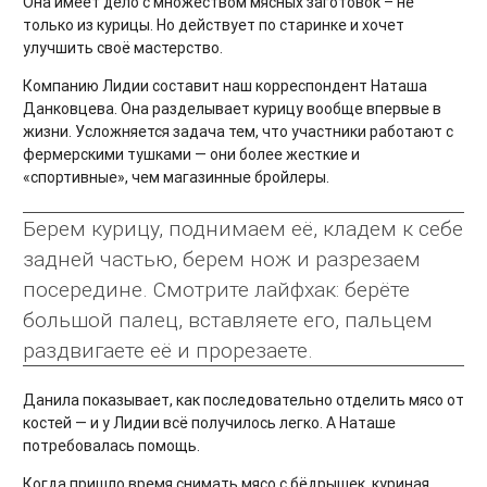
Она имеет дело с множеством мясных заготовок – не
только из курицы. Но действует по старинке и хочет
улучшить своё мастерство.
Компанию Лидии составит наш корреспондент Наташа
Данковцева. Она разделывает курицу вообще впервые в
жизни. Усложняется задача тем, что участники работают с
фермерскими тушками — они более жесткие и
«спортивные», чем магазинные бройлеры.
Берем курицу, поднимаем её, кладем к себе
задней частью, берем нож и разрезаем
посередине. Смотрите лайфхак: берёте
большой палец, вставляете его, пальцем
раздвигаете её и прорезаете.
Данила показывает, как последовательно отделить мясо от
костей — и у Лидии всё получилось легко. А Наташе
потребовалась помощь.
Когда пришло время снимать мясо с бёдрышек, куриная