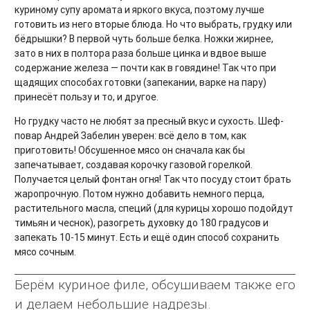
куриному супу аромата и яркого вкуса, поэтому лучше
готовить из него вторые блюда. Но что выбрать, грудку или
бёдрышки? В первой чуть больше белка. Ножки жирнее,
зато в них в полтора раза больше цинка и вдвое выше
содержание железа — почти как в говядине! Так что при
щадящих способах готовки (запекании, варке на пару)
принесёт пользу и то, и другое.
Но грудку часто не любят за пресный вкус и сухость. Шеф-
повар Андрей Забелин уверен: всё дело в том, как
приготовить! Обсушенное мясо он сначала как бы
запечатывает, создавая корочку газовой горелкой.
Получается целый фонтан огня! Так что посуду стоит брать
жаропрочную. Потом нужно добавить немного перца,
растительного масла, специй (для курицы хорошо подойдут
тимьян и чеснок), разогреть духовку до 180 градусов и
запекать 10-15 минут. Есть и ещё один способ сохранить
мясо сочным.
Берём куриное филе, обсушиваем также его
и делаем небольшие надрезы.