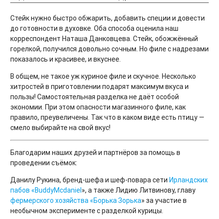
Стейк нужно быстро обжарить, добавить специи и довести
до готовности в духовке. Оба способа оценила наш
корреспондент Наташа Данковцева. Стейк, обожжённый
горелкой, получился довольно сочным. Но филе с надрезами
показалось и красивее, и вкуснее.
В общем, не такое уж куриное филе и скучное. Несколько
хитростей в приготовлении подарят максимум вкуса и
пользы! Самостоятельная разделка не даёт особой
экономии. При этом опасности магазинного филе, как
правило, преувеличены. Так что в каком виде есть птицу —
смело выбирайте на свой вкус!
Благодарим наших друзей и партнёров за помощь в
проведении съёмок:
Данилу Рукина, бренд-шефа и шеф-повара сети
Ирландских
пабов «BuddyMcdaniel
», а также Лидию Литвинову, главу
фермерского хозяйства «Борька Зорька
» за участие в
необычном эксперименте с разделкой курицы.