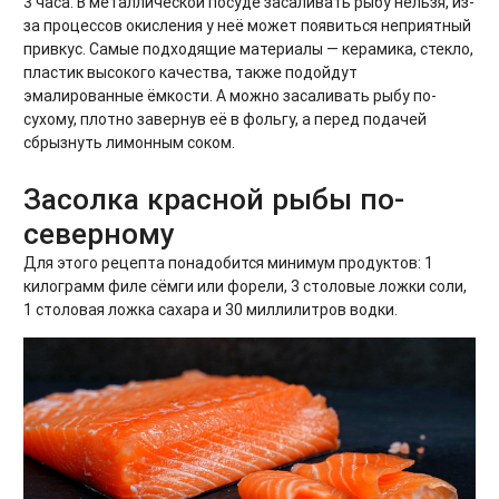
3 часа. В металлической посуде засаливать рыбу нельзя, из-
за процессов окисления у неё может появиться неприятный
привкус. Самые подходящие материалы — керамика, стекло,
пластик высокого качества, также подойдут
эмалированные ёмкости. А можно засаливать рыбу по-
сухому, плотно завернув её в фольгу, а перед подачей
сбрызнуть лимонным соком.
Засолка красной рыбы по-
северному
Для этого рецепта понадобится минимум продуктов: 1
килограмм филе сёмги или форели, 3 столовые ложки соли,
1 столовая ложка сахара и 30 миллилитров водки.