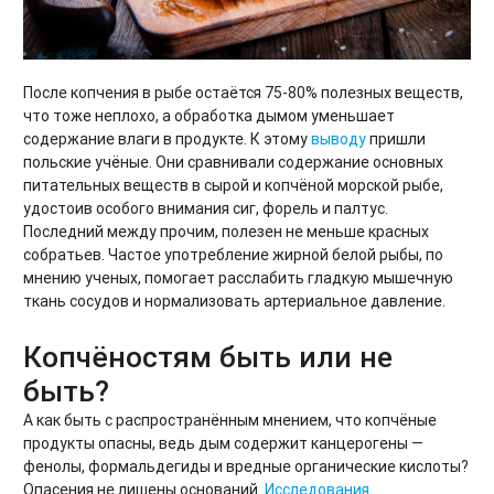
После копчения в рыбе остаётся 75-80% полезных веществ,
что тоже неплохо, а обработка дымом уменьшает
содержание влаги в продукте. К этому
выводу
пришли
польские учёные. Они сравнивали содержание основных
питательных веществ в сырой и копчёной морской рыбе,
удостоив особого внимания сиг, форель и палтус.
Последний между прочим, полезен не меньше красных
собратьев. Частое употребление жирной белой рыбы, по
мнению ученых, помогает расслабить гладкую мышечную
ткань сосудов и нормализовать артериальное давление.
Копчёностям быть или не
быть?
А как быть с распространённым мнением, что копчёные
продукты опасны, ведь дым содержит канцерогены —
фенолы, формальдегиды и вредные органические кислоты?
Опасения не лишены оснований.
Исследования