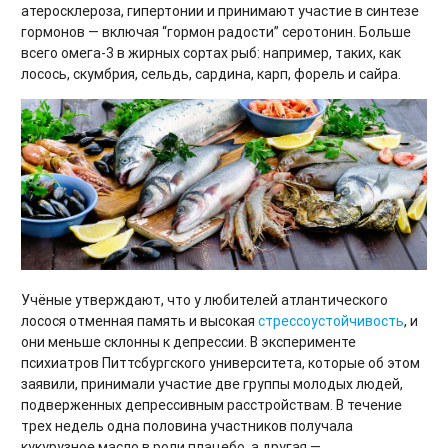
атеросклероза, гипертонии и принимают участие в синтезе
гормонов — включая “гормон радости” серотонин. Больше
всего омега-3 в жирных сортах рыб: например, таких, как
лосось, скумбрия, сельдь, сардина, карп, форель и сайра.
Учёные утверждают, что у любителей атлантического
лосося отменная память и высокая
стрессоустойчивость
, и
они меньше склонны к депрессии. В эксперименте
психиатров Питтсбургского университета, которые об этом
заявили, принимали участие две группы молодых людей,
подверженных депрессивным расстройствам. В течение
трех недель одна половина участников получала
кукурузное масло в роли плацебо, а другая —