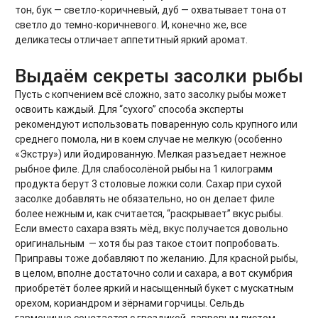
тон, бук — светло-коричневый, дуб — охватывает тона от
светло до темно-коричневого. И, конечно же, все
деликатесы отличает аппетитный яркий аромат.
Выдаём секреты засолки рыбы
Пусть с копчением всё сложно, зато засолку рыбы может
освоить каждый. Для “сухого” способа эксперты
рекомендуют использовать поваренную соль крупного или
среднего помола, ни в коем случае не мелкую (особенно
«Экстру») или йодированную. Мелкая разъедает нежное
рыбное филе. Для слабосолёной рыбы на 1 килограмм
продукта берут 3 столовые ложки соли. Сахар при сухой
засолке добавлять не обязательно, но он делает филе
более нежным и, как считается, “раскрывает” вкус рыбы.
Если вместо сахара взять мёд, вкус получается довольно
оригинальным — хотя бы раз такое стоит попробовать.
Приправы тоже добавляют по желанию. Для красной рыбы,
в целом, вполне достаточно соли и сахара, а вот скумбрия
приобретёт более яркий и насыщенный букет с мускатным
орехом, кориандром и зёрнами горчицы. Сельдь
гармонично сочетается с гвоздикой, лавровым листом,