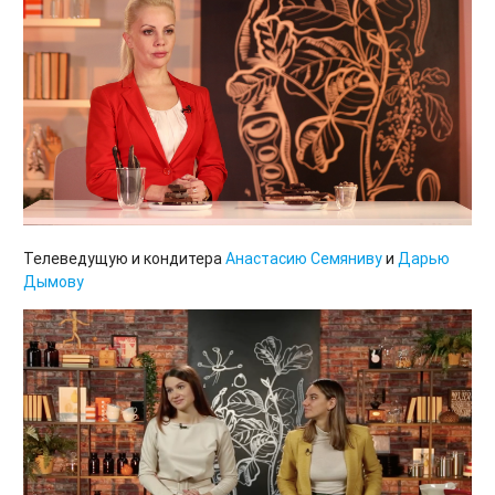
Телеведущую и кондитера
Анастасию Семяниву
и
Дарью
Дымову