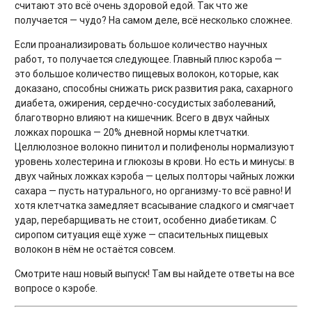
считают это всё очень здоровой едой. Так что же
получается — чудо? На самом деле, всё несколько сложнее.
Если проанализировать большое количество научных
работ, то получается следующее. Главный плюс кэроба —
это большое количество пищевых волокон, которые, как
доказано, способны снижать риск развития рака, сахарного
диабета, ожирения, сердечно-сосудистых заболеваний,
благотворно влияют на кишечник. Всего в двух чайных
ложках порошка — 20% дневной нормы клетчатки.
Целлюлозное волокно пинитол и полифенолы нормализуют
уровень холестерина и глюкозы в крови. Но есть и минусы: в
двух чайных ложках кэроба — целых полторы чайных ложки
сахара — пусть натурального, но организму-то всё равно! И
хотя клетчатка замедляет всасывание сладкого и смягчает
удар, перебарщивать не стоит, особенно диабетикам. С
сиропом ситуация ещё хуже — спасительных пищевых
волокон в нём не остаётся совсем.
Смотрите наш новый выпуск! Там вы найдете ответы на все
вопросе о кэробе.