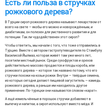
Есть ли польза в стручках
рожкового дерева?
В Турции сироп рожкового дерева называют лекарством от
всего на свете — якобы его можно и новорождённым, и
диабетикам, он полезен для умственного развития и для
потенции. Так ли чудодейственен этот сироп?
Чтобы ответить, мы начали с того, что тоже отправились в
Турцию. Вместе с автором гастропутеводителя по Стамбулу
Василисой Йылмаз, которая живёт там уже много лет,
посетили местный рынок. Среди сухофруктов и орехов
действительно массово продаются и плоды кэроба, или
рожкового дерева — которое так названо потому, что его
стручки похожи на козьи рожки. Внутри — твёрдые семена,
из которых сегодня делают пищевой загуститель — камедь
рожкового дерева, а раньше им находилось другое
применение. По-турецки они называются словом «карат».
А ещё измельчённые в порошок стручки добавляют в
выпечку и напитки, а сироп используют вместо мёда. И