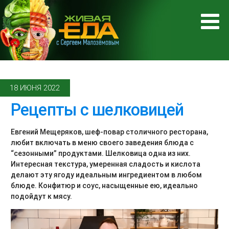
18 ИЮНЯ 2022
Рецепты с шелковицей
Евгений Мещеряков, шеф-повар столичного ресторана,
любит включать в меню своего заведения блюда с
“сезонными” продуктами. Шелковица одна из них.
Интересная текстура, умеренная сладость и кислота
делают эту ягоду идеальным ингредиентом в любом
блюде. Конфитюр и соус, насыщенные ею, идеально
подойдут к мясу.