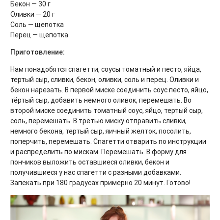
Бекон — 30 г
Оливки — 20 г
Соль — щепотка
Перец — щепотка
Приготовление:
Нам понадобятся спагетти, соусы томатный и песто, яйца,
тертый сыр, сливки, бекон, оливки, соль и перец. Оливки и
бекон нарезать. В первой миске соединить соус песто, яйцо,
тёртый сыр, добавить немного оливок, перемешать. Во
второй миске соединить томатный соус, яйцо, тертый сыр,
соль, перемешать. В третью миску отправить сливки,
немного бекона, тертый сыр, яичный желток, посолить,
поперчить, перемешать. Спагетти отварить по инструкции
и распределить по мискам. Перемешать. В форму для
пончиков выложить оставшиеся оливки, бекон и
получившиеся у нас спагетти с разными добавками.
Запекать при 180 градусах примерно 20 минут. Готово!