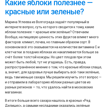
Какие яблоки полезнее —
красные или зеленые?
Марина Углеева из Волгограда задаёт популярный в
интернете вопрос, суть которого сводится к тому, какие
яблоки полезнее — красные или зелёные? Отвечаем.
Вообще, на пищевую ценность этих фруктов влияет много
факторов: климат, почва, но главным образом сорт. В
основном всё это сказывается на количестве витамина С и
клетчатки: в поздних яблоках их накапливается больше за
счёт более толстой кожуры. Но цвет плодов при этом
может быть любой, тут не угадаешь. Есть, правда,
распространённое мнение о том, что красные яблоки слаще,
а, значит, для здоровья лучше выбирать всё-таки зелёные,
ведь там меньше сахара. Мы решили изучить этот вопрос —
и отправили в лабораторию яблоки разных цветов из
разных регионов — то, что удалось найти в московских
магазинах.
В итоге больше всего сахара нашлось в красных «Ред
Делишес», а самыми несладкими оказались зелёные