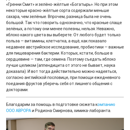
«Гренни Смит» и зелёно-жёлтые «Богатырь». Но при этом
некоторые красно-жёлтые сорта содержали меньше
сахара, чем зелёные. Впрочем, разница была не очень
большой. Так что говорить однозначно, что красные слаще
зелёных, а потому они менее полезны, нельзя. Неважно,
яблоко какого цвета вы выберете. От любого будет только
польза — витамины, клетчатка, а ещё, как показало
недавнее австрийское исследование, пробиотики — важные
для пищеварения бактерии. Которых, кстати, больше в
сердцевине — там, где семена. Поэтому съедать яблоко
лучше целиком (аппендицита от этого не бывает, наука
доказала). И вот тогда действительно можно надеяться,
согласно английской пословице, при помощи ежедневного
поедания фруктов уберечь себя от лишнего общения с
докторами.
Благодарим за помощь в подготовке сюжета к
омпанию
ООО АВРОРА
и Родиона Смирнова, химика-лаборанта.