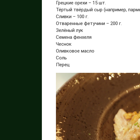
Грецкие орехи – 15 шт.
Тёртый твёрдый сыр (например, пармез
Сливки – 100 г.
Отваренные фетучини – 200 г.
Зелёный лук
Семена фенхеля
Чеснок
Оливковое масло
Соль
Перец