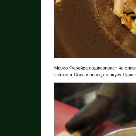
Марко Ферейра поджаривает на оливк
фенхеля. Соль и перец по вкусу. При