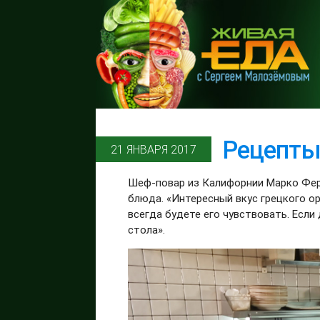
Рецепты
21 ЯНВАРЯ 2017
Шеф-повар из Калифорнии Марко Фер
блюда. «Интересный вкус грецкого о
всегда будете его чувствовать. Если
стола».