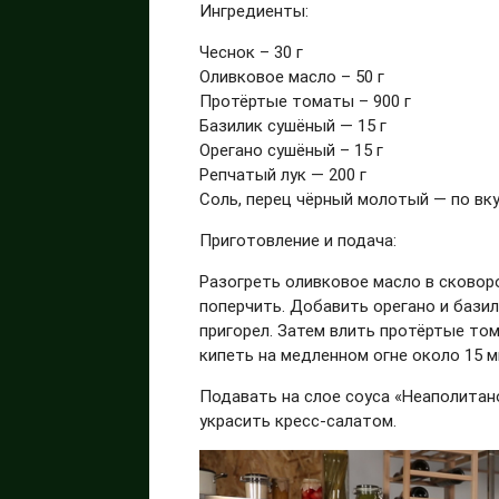
Ингредиенты:
Чеснок – 30 г
Оливковое масло – 50 г
Протёртые томаты – 900 г
Базилик сушёный — 15 г
Орегано сушёный – 15 г
Репчатый лук — 200 г
Соль, перец чёрный молотый — по вк
Приготовление и подача:
Разогреть оливковое масло в сковоро
поперчить. Добавить орегано и базил
пригорел. Затем влить протёртые том
кипеть на медленном огне около 15 м
Подавать на слое соуса «Неаполитан
украсить кресс-салатом.