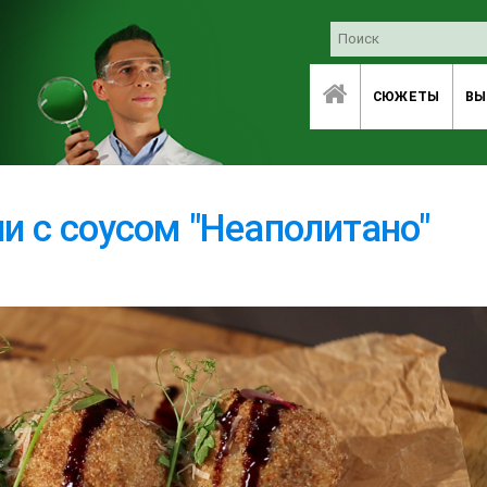
СЮЖЕТЫ
ВЫ
и с соусом "Неаполитано"