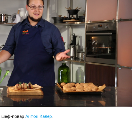
и шеф-повар
Антон Калер
.