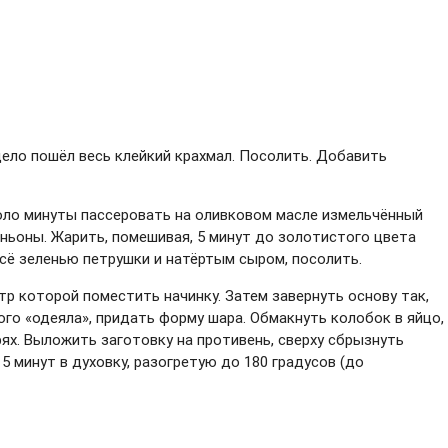
ело пошёл весь клейкий крахмал. Посолить. Добавить
коло минуты пассеровать на оливковом масле измельчённый
иньоны. Жарить, помешивая, 5 минут до золотистого цвета
всё зеленью петрушки и натёртым сыром, посолить.
тр которой поместить начинку. Затем завернуть основу так,
го «одеяла», придать форму шара. Обмакнуть колобок в яйцо,
ях. Выложить заготовку на противень, сверху сбрызнуть
5 минут в духовку, разогретую до 180 градусов (до