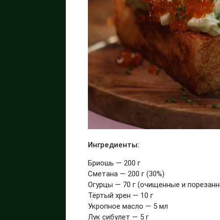
Ингредиенты:
Бриошь — 200 г
Сметана — 200 г (30%)
Огурцы — 70 г (очищенные и порезанн
Тёртый хрен — 10 г
Укропное масло — 5 мл
Лук сибулет — 5 г