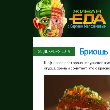
Бриошь 
28 ДЕКАБРЯ 2019
Шеф-повар ресторана перуанской ку
огурца, хрена и сочетает это с красн