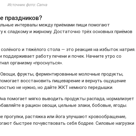
Источник фото: Canva
е праздников?
льные интервалы между приёмами пищи помогают
гу к сладкому и жирному. Достаточно трёх основных приёмов
 солёного и тяжёлого стола — это реакция на избыток натрия.
и поддерживает работу печени и почек. Начните утро со
гнал организму «проснуться».
Овощи, фрукты, ферментированные молочные продукты,
о помогает восстановить пищеварение и вернуть ощущение
ностью не нужно, но дайте ЖКТ немного передышки.
на помогает мягко выводить продукты распада, нормализует
Добавляйте в рацион овощи, цельные злаки, бобовые, ягоды.
е прогулки, растяжка или йога улучшают кровообращение,
огают быстрее почувствовать себя бодрее. Силовые нагрузки