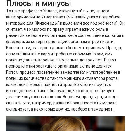
Плюсы и минусы
Тот же профессор Уиллет, упомянутый выше, ничего
категорически не утверждает (мы взяли у него подробное
интервью для “Живой еды” и выяснили все подробности). Он
считает, что молоко по праву играет важную роль в
развитии детей: в нем оптимальное соотношение кальция и
фосфора, из которых растущий организм строит кости.
Конечно, в идеале, оно должно быть материнским. Правда,
если женщина не кормит ребенка своим молоком, ему
полезно давать коровье — но только до трех лет. В этот
период клетки растущего организма активно делятся.
Потом процесс постепенно замедляется и употребление в
больших количествах такого мощного активатора роста,
как молоко, может принести вред. Во многих научных
исследованиях было обнаружено, что оно провоцирует
деление опухолевых клеток. Впрочем, правды ради надо
сказать, что, например, развитие рака простаты молоко
активирует, а некоторых других, наоборот, замедляет.