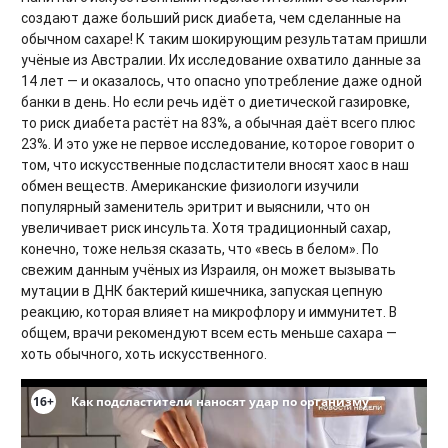
создают даже больший риск диабета, чем сделанные на
обычном сахаре! К таким шокирующим результатам пришли
учёные из Австралии. Их исследование охватило данные за
14 лет — и оказалось, что опасно употребление даже одной
банки в день. Но если речь идёт о диетической газировке,
то риск диабета растёт на 83%, а обычная даёт всего плюс
23%. И это уже не первое исследование, которое говорит о
том, что искусственные подсластители вносят хаос в наш
обмен веществ. Американские физиологи изучили
популярный заменитель эритрит и выяснили, что он
увеличивает риск инсульта. Хотя традиционный сахар,
конечно, тоже нельзя сказать, что «весь в белом». По
свежим данным учёных из Израиля, он может вызывать
мутации в ДНК бактерий кишечника, запуская цепную
реакцию, которая влияет на микрофлору и иммунитет. В
общем, врачи рекомендуют всем есть меньше сахара —
хоть обычного, хоть искусственного.