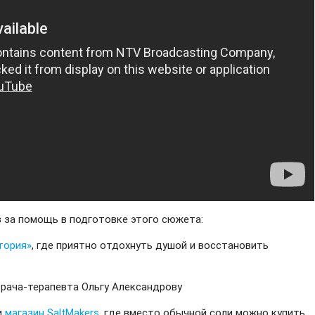
в за помощь в подготовке этого сюжета:
тория»
, где приятно отдохнуть душой и восстановить
врача-терапевта Ольгу Александрову
и
магазин SaltMakers
, где вместо обычной соли можно купить