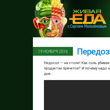
Передози
19 НОЯБРЯ 2016
Недосол — на столе! Как соль убивае
продуктах прячется? И почему надо 
дня...