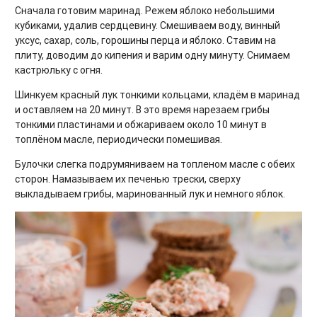
Сначала готовим маринад. Режем яблоко небольшими
кубиками, удалив сердцевину. Смешиваем воду, винный
уксус, сахар, соль, горошины перца и яблоко. Ставим на
плиту, доводим до кипения и варим одну минуту. Снимаем
кастрюльку с огня.
Шинкуем красный лук тонкими кольцами, кладём в маринад
и оставляем на 20 минут. В это время нарезаем грибы
тонкими пластинами и обжариваем около 10 минут в
топлёном масле, периодически помешивая.
Булочки слегка подрумяниваем на топленом масле с обеих
сторон. Намазываем их печенью трески, сверху
выкладываем грибы, маринованный лук и немного яблок.