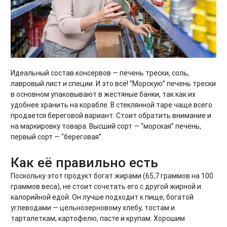
Идеальный состав консервов — печень трески, соль,
лавровый лист и специи. И это всё! “Морскую” печень трески
в основном упаковывают в жестяные банки, так как их
удобнее хранить на корабле. В стеклянной таре чаще всего
продается береговой вариант. Стоит обратить внимание и
на маркировку товара. Высший сорт — “морская” печень,
первый сорт — “береговая”.
Как её правильно есть
Поскольку этот продукт богат жирами (65,7 граммов на 100
граммов веса), не стоит сочетать его с другой жирной и
калорийной едой. Он лучше подходит к пище, богатой
углеводами — цельнозерновому хлебу, тостам и
тарталеткам, картофелю, пасте и крупам. Хорошим