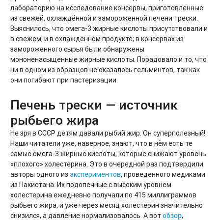
лабораторию на исследование консервы, приготовленные
из свежей, охлаждённой и замороженной печени трески.
Выяснилось, что омега-3 жирные кислоты присутствовали и
в свежем, и в охлаждённом продукте; в консервах из
замороженного сырья были обнаружены
мононенасыщенные жирные кислоты. Порадовало и то, что
ни в одном из образцов не оказалось гельминтов, так как
они погибают при пастеризации.
Печень трески — источник
рыбьего жира
Не зря в СССР детям давали рыбий жир. Он суперполезный!
Наши читатели уже, наверное, знают, что в нём есть те
самые омега-3 жирные кислоты, которые снижают уровень
«плохого» холестерина. Это в очередной раз подтвердили
авторы одного из
экспериментов
, проведенного
медиками
из Пакистана. Их подопечные с высоким уровнем
холестерина ежедневно получали по 415 миллиграммов
рыбьего жира, и уже через месяц холестерин значительно
снизился, а давление нормализовалось. А вот
обзор
,