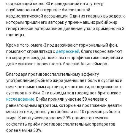
содержащий около 30 исследований на эту тему,
опубликованный в журнале Американской
кардиологической ассоциации. Один из главных выводов, к
которым пришли его авторы: у принимавших рыбий жир
гипертоников артериальное давление упало примерно на 3
единицы.
Кроме того, омега-3 поддерживают гормональный фон,
помогают справляться с
депрессией
, благотворно влияют
на сердце и сосуды, помогают в профилактике ожирения и
даже снижают вероятность болезни Альцгеймера.
Благодаря противовоспалительному эффекту
употребление рыбьего жира уменьшает боль в суставах и
смягчает симптомы артрита, в частности, неподвижность
суставов и отёки. Эти выводы подтверждает британское
исследование
. В нём приняли участие 58 человек с
ревматоидным артритом, которые на протяжении девяти
месяцев ежедневно употребляли по 10 граммов рыбьего
жира. К концу исследования 39% пациентов смогли
сократить приём противовоспалительных препаратов
более чем на 30%.