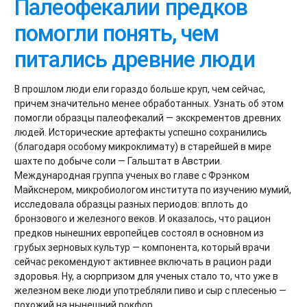
Палеофекалии предков
помогли понять, чем
питались древние люди
В прошлом люди ели гораздо больше круп, чем сейчас,
причем значительно менее обработанных. Узнать об этом
помогли образцы палеофекалий — экскрементов древних
людей. Исторические артефакты успешно сохранились
(благодаря особому микроклимату) в старейшей в мире
шахте по добыче соли — Гальштат в Австрии.
Международная группа ученых во главе с Фрэнком
Майкснером, микробиологом института по изучению мумий,
исследовала образцы разных периодов: вплоть до
бронзового и железного веков. И оказалось, что рацион
предков нынешних европейцев состоял в основном из
грубых зерновых культур — компонента, который врачи
сейчас рекомендуют активнее включать в рацион ради
здоровья. Ну, а сюрпризом для ученых стало то, что уже в
железном веке люди употребляли пиво и сыр с плесенью —
похожий на нынешний рокфор.