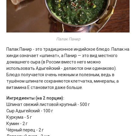
Палак Панир
Палак Панир - это традиционное индийское блюдо. Палак на
хинди означает «шпинат», а Панир — это вид местного
домашнего сыра (в России вместо него можно
использовать Адыгейский - делаются они одинаково).
Блюдо получается очень нежным и полезным, ведь в
тушёном шпинате сохраняются клетчатка, минералы, а
витамина Е становится даже больше.
Ингредиенты (на 2 порции):
Шпинат свежий листовой крупный - 500 г
Сыр Адыгейский - 100 г
Куркума - 5 г
Кумин - 2 г
Чёрный перец - 2 г