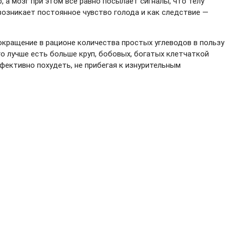
 а мозг при этом всё равно посылает сигналы, что телу
возникает постоянное чувство голода и как следствие —
окращение в рационе количества простых углеводов в пользу
о лучше есть больше круп, бобовых, богатых клетчаткой
фективно похудеть, не прибегая к изнурительным