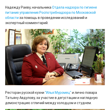
Надежду Раеву, начальника
Отдела надзора по гигиене
питания управления Роспотребнадзора по Московской
области
за помощь в проведении исследований и
экспертный комментарий.
Ресторан русской кухни
"Илья Муромец"
и лично повара
Татьяну Авдулову, за участие в дегустации и наглядную
демонстрацию отличий между холодцом и студнем.