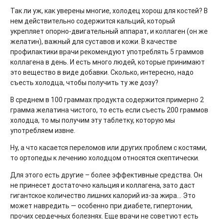
Так ли уж, как уверены многие, холодец хорош для костей? В
нем действительно содержится кальций, который
укрепляет опорно-двигательный аппарат, и коллаген (он же
желатин), важный для суставов и кожи. В качестве
профилактики врачи рекомендуют употреблять 5 граммов
коллагена в день. И есть много людей, которые принимают
это вещество в виде добавки. Сколько, интересно, надо
съесть холодца, чтобы получить ту же дозу?
В среднем в 100 граммах продукта содержится примерно 2
грамма желатина чистого, то есть если съесть 200 граммов
холодца, то мы получим эту таблетку, которую мы
употребляем извне.
Ну, а что касается переломов или других проблем с костями,
то ортопеды к лечению холодцом относятся скептически.
Для этого есть другие – более эффективные средства. Он
не принесет достаточно кальция и коллагена, зато даст
гигантское количество лишних калорий из-за жира... Это
может навредить — особенно при диабете, гипертонии,
прочих сердечных болезнях. Еще врачи не советуют есть