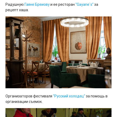
Радушную
Гаяне Бреиову
и ее ресторан
"Gayane`s"
за
рецепт хаша.
Организаторов фестиваля
"Русский холодец"
за помощь в
организации съемок.