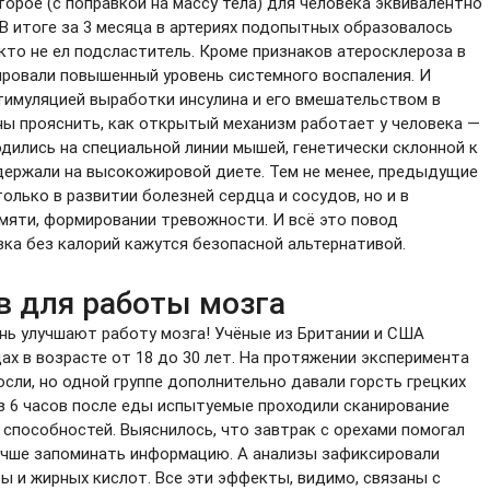
орое (с поправкой на массу тела) для человека эквивалентно
 В итоге за 3 месяца в артериях подопытных образовалось
кто не ел подсластитель. Кроме признаков атеросклероза в
ировали повышенный уровень системного воспаления. И
стимуляцией выработки инсулина и его вмешательством в
ы прояснить, как открытый механизм работает у человека —
дились на специальной линии мышей, генетически склонной к
держали на высокожировой диете. Тем не менее, предыдущие
олько в развитии болезней сердца и сосудов, но и в
амяти, формировании тревожности. И всё это повод
вка без калорий кажутся безопасной альтернативой.
в для работы мозга
ень улучшают работу мозга! Учёные из Британии и США
х в возрасте от 18 до 30 лет. На протяжении эксперимента
юсли, но одной группе дополнительно давали горсть грецких
ез 6 часов после еды испытуемые проходили сканирование
 способностей. Выяснилось, что завтрак с орехами помогал
учше запоминать информацию. А анализы зафиксировали
ы и жирных кислот. Все эти эффекты, видимо, связаны с