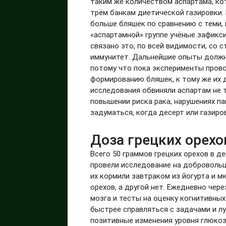
таким же количеством аспартама, кот
трём банкам диетической газировки.
больше бляшек по сравнению с теми, 
«аспартамной» группе учёные зафикс
связано это, по всей видимости, со 
иммунитет. Дальнейшие опыты должн
потому что пока эксперименты прово
формированию бляшек, к тому же их 
исследования обвиняли аспартам не т
повышении риска рака, нарушениях п
задуматься, когда десерт или газиро
Доза грецких орехо
Всего 50 граммов грецких орехов в д
провели исследование на добровольца
их кормили завтраком из йогурта и м
орехов, а другой нет. Ежедневно чер
мозга и тесты на оценку когнитивных
быстрее справляться с задачами и л
позитивные изменения уровня глюкоз