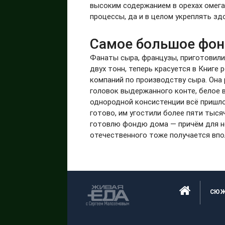
высоким содержанием в орехах омега
процессы, да и в целом укреплять зд
Самое большое фон
Фанаты сыра, французы, приготовили
двух тонн, теперь красуется в Книге
компаний по производству сыра. Она 
головок выдержанного конте, белое в
однородной консистенции всё пришл
готово, им угостили более пяти тыся
готовлю фондю дома — причём для не
отечественного тоже получается впо
СЮ