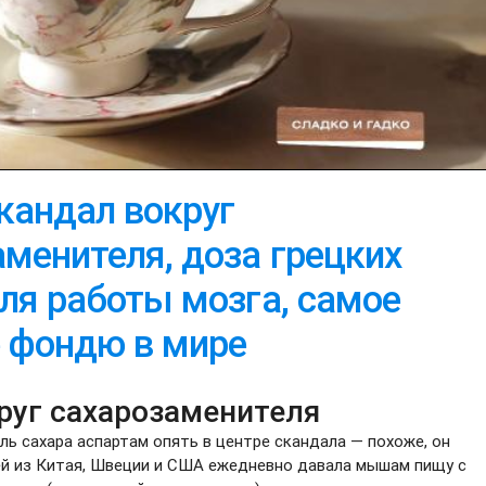
кандал вокруг
менителя, доза грецких
ля работы мозга, самое
 фондю в мире
руг сахарозаменителя
ь сахара аспартам опять в центре скандала — похоже, он
ей из Китая, Швеции и США ежедневно давала мышам пищу с