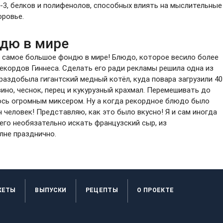
-3, белков и полифенолов, способных влиять на мыслительные
оровье.
дю в мире
 самое большое фондю в мире! Блюдо, которое весило более
 рекордов Гиннеса. Сделать его ради рекламы решила одна из
раздобыла гигантский медный котёл, куда повара загрузили 40
ино, чеснок, перец и кукурузный крахмал. Перемешивать до
ось огромным миксером. Ну а когда рекордное блюдо было
ч человек! Представляю, как это было вкусно! Я и сам иногда
го необязательно искать французский сыр, из
лне празднично.
ЖЕТЫ
ВЫПУСКИ
РЕЦЕПТЫ
O ПРОЕКТЕ