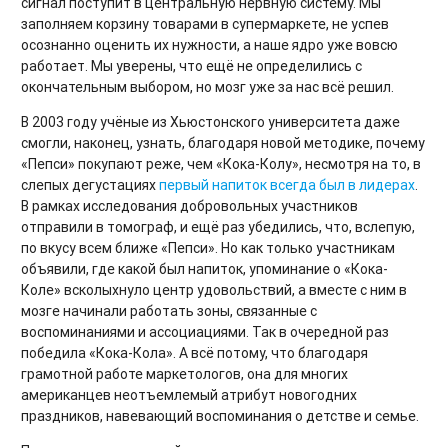
сигнал поступит в центральную нервную систему. Мы
заполняем корзину товарами в супермаркете, не успев
осознанно оценить их нужности, а наше ядро уже вовсю
работает. Мы уверены, что ещё не определились с
окончательным выбором, но мозг уже за нас всё решил.
В 2003 году учёные из Хьюстонского университета даже
смогли, наконец, узнать, благодаря новой методике, почему
«Пепси» покупают реже, чем «Кока-Колу», несмотря на то, в
слепых дегустациях
первый напиток всегда был в лидерах
.
В рамках исследования добровольных участников
отправили в томограф, и ещё раз убедились, что, вслепую,
по вкусу всем ближе «Пепси». Но как только участникам
объявили, где какой был напиток, упоминание о «Кока-
Коле» всколыхнуло центр удовольствий, а вместе с ним в
мозге начинали работать зоны, связанные с
воспоминаниями и ассоциациями. Так в очередной раз
победила «Кока-Кола». А всё потому, что благодаря
грамотной работе маркетологов, она для многих
американцев неотъемлемый атрибут новогодних
праздников, навевающий воспоминания о детстве и семье.