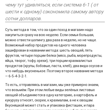
чему тут удивляться, если система 6-1 ( от
шести к одному) сэкономила самому автору
сотни долларов.
Суть метода в том, что за один поход в магазин надо
закупиться сразу на всю неделю. Если семья большая,
можно отвести шопингу два раза в неделю, но не чаще.
Возможный набор продуктов на одного человека
зашифрован в названии метода: шесть овощей, пять
фруктов, четыре порции белка (мясо, рыба, морепродукты,
яйца, творог, тофу, орехи), три порции крахмалистых
продуктов (крупы, бобовые, паста, хлеб), два вида соусов и
что-нибудь вкусненькое. Поэтому второе название метода
— 6-5-4-3-2-1.
То есть, отправляясь в магазин, мы уже примерно знаем,
что возьмём. При этом любые виды зелёных листовых
овощей объединяются в одну категорию, а картофель и
кукурузу относят, скорее, к крахмалам, а не к овощам.
Вкусняшкой может стать и упаковка фисташек, и пара