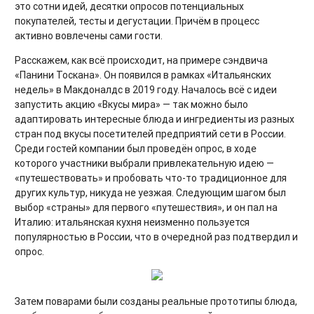
это сотни идей, десятки опросов потенциальных
покупателей, тесты и дегустации. Причём в процесс
активно вовлечены сами гости.
Расскажем, как всё происходит, на примере сэндвича
«Панини Тоскана». Он появился в рамках «Итальянских
недель» в Макдоналдс в 2019 году. Началось всё с идеи
запустить акцию «Вкусы мира» — так можно было
адаптировать интересные блюда и ингредиенты из разных
стран под вкусы посетителей предприятий сети в России.
Среди гостей компании был проведён опрос, в ходе
которого участники выбрали привлекательную идею —
«путешествовать» и пробовать что-то традиционное для
других культур, никуда не уезжая. Следующим шагом был
выбор «страны» для первого «путешествия», и он пал на
Италию: итальянская кухня неизменно пользуется
популярностью в России, что в очередной раз подтвердил и
опрос.
Затем поварами были созданы реальные прототипы блюда,