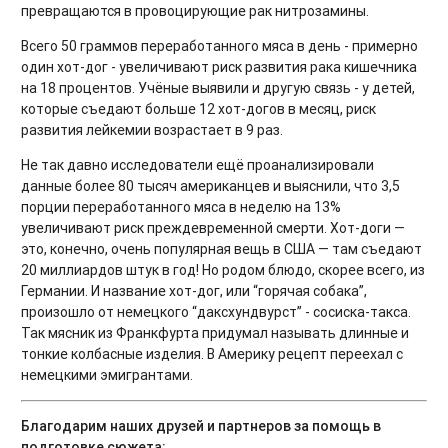
превращаются в провоцирующие рак нитрозамины.
Всего 50 граммов переработанного мяса в день - примерно
один хот-дог - увеличивают риск развития рака кишечника
на 18 процентов. Учёные выявили и другую связь - у детей,
которые съедают больше 12 хот-догов в месяц, риск
развития лейкемии возрастает в 9 раз.
Не так давно исследователи ещё проанализировали
данные более 80 тысяч американцев и выяснили, что 3,5
порции переработанного мяса в неделю на 13%
увеличивают риск преждевременной смерти. Хот-доги —
это, конечно, очень популярная вещь в США — там съедают
20 миллиардов штук в год! Но родом блюдо, скорее всего, из
Германии. И название хот-дог, или “горячая собака”,
произошло от немецкого “даксхундвурст” - сосиска-такса.
Так мясник из Франкфурта придумал называть длинные и
тонкие колбасные изделия. В Америку рецепт переехал с
немецкими эмигрантами.
Благодарим наших друзей и партнеров за помощь в
подготовке сюжета: