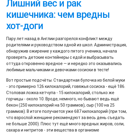
Лишний вес и рак
кишечника: чем вредны
хот-доги
Пару лет назад в Англии разгорелся конфликт между
родителями и руководством одной из школ. Администрация,
обнаружив ожирение у каждого пятого ученика, начала
проверять детские контейнеры с едой и выбрасывать
оттуда откровенно вредное — и нередко это оказывались
любимые мальчиками и девочками сосиски в тесте!
Вот простые подсчёты. Стандартная булочка из белой муки
- это примерно 126 килокалорий, говяжья сосиска - ещё 186.
Столовая ложка кетчупа - 15 килокалорий, столько же
горчицы - около 10. Вроде, немного, но бывают ведь ещё
бекон (250 килокалорий на 50 граммов), сыр (100 на 25
граммов). В итоге получается уже 687 килокалорий (при том,
что взрослой женщине рекомендуют за весь день съедать
не больше 2000). Плюс тут ещё много вредных жиров, соли,
сахара и нитритов - эти вещества в организме