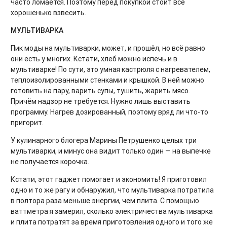
часто ломается. Поэтому перед покупкой стоит всё
хорошенько взвесить.
МУЛЬТИВАРКА
Пик моды на мультиварки, может, и прошёл, но всё равно
они есть у многих. Кстати, хлеб можно испечь и в
мультиварке! По сути, это умная кастрюля с нагревателем,
теплоизолированными стенками и крышкой. В ней можно
готовить на пару, варить супы, тушить, жарить мясо.
Причём надзор не требуется. Нужно лишь выставить
программу. Нагрев дозированный, поэтому вряд ли что-то
пригорит.
У кулинарного блогера Марины Петрушенко целых три
мультиварки, и минус она видит только один — на выпечке
не получается корочка.
Кстати, этот гаджет помогает и экономить! Я приготовил
одно и то же рагу и обнаружил, что мультиварка потратила
в полтора раза меньше энергии, чем плита. С помощью
ваттметра я замерил, сколько электричества мультиварка
и плита потратят за время приготовления одного и того же