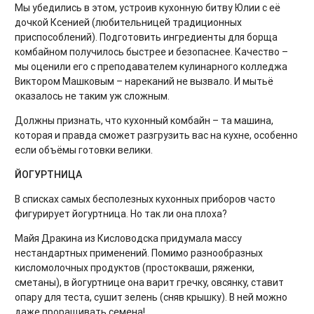
Мы убедились в этом, устроив кухонную битву Юлии с её
дочкой Ксенией (любительницей традиционных
приспособлений). Подготовить ингредиенты для борща
комбайном получилось быстрее и безопаснее. Качество –
мы оценили его с преподавателем кулинарного колледжа
Виктором Машковым – нареканий не вызвало. И мытьё
оказалось не таким уж сложным.
Должны признать, что кухонный комбайн – та машина,
которая и правда сможет разгрузить вас на кухне, особенно
если объёмы готовки велики.
ЙОГУРТНИЦА
В списках самых бесполезных кухонных приборов часто
фигурирует йогуртница. Но так ли она плоха?
Майя Дракина из Кисловодска придумала массу
нестандартных применений. Помимо разнообразных
кисломолочных продуктов (простокваши, ряженки,
сметаны), в йогуртнице она варит гречку, овсянку, ставит
опару для теста, сушит зелень (сняв крышку). В ней можно
даже проращивать семена!