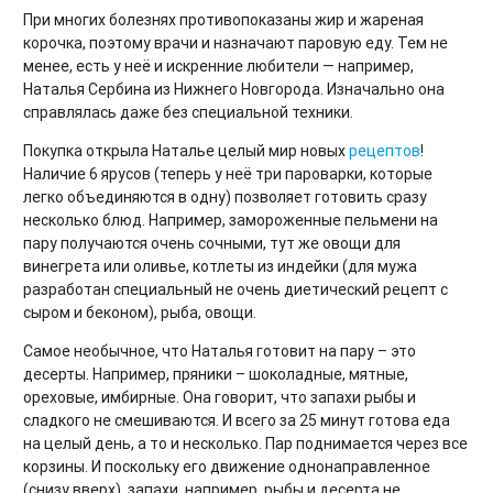
При многих болезнях противопоказаны жир и жареная
корочка, поэтому врачи и назначают паровую еду. Тем не
менее, есть у неё и искренние любители — например,
Наталья Сербина из Нижнего Новгорода. Изначально она
справлялась даже без специальной техники.
Покупка открыла Наталье целый мир новых
рецептов
!
Наличие 6 ярусов (теперь у неё три пароварки, которые
легко объединяются в одну) позволяет готовить сразу
несколько блюд. Например, замороженные пельмени на
пару получаются очень сочными, тут же овощи для
винегрета или оливье, котлеты из индейки (для мужа
разработан специальный не очень диетический рецепт с
сыром и беконом), рыба, овощи.
Самое необычное, что Наталья готовит на пару – это
десерты. Например, пряники – шоколадные, мятные,
ореховые, имбирные. Она говорит, что запахи рыбы и
сладкого не смешиваются. И всего за 25 минут готова еда
на целый день, а то и несколько. Пар поднимается через все
корзины. И поскольку его движение однонаправленное
(снизу вверх), запахи, например, рыбы и десерта не