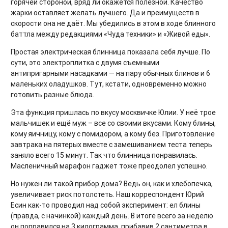
горячей стороной, вряд ли окажется полезной. Качество
жарки оставляет желать лучшего. Да и преимуществ в
скорости она не даёт. Мы убедились в этом в ходе блинного
баттла между редакциями «Чуда техники» и «Живой еды».
Простая электрическая блинница показала себя лучше. По
сути, это электроплитка с двумя съемными
антипригарными насадками — на пару обычных блинов и 6
маленьких оладушков. Тут, кстати, одновременно можно
готовить разные блюда.
Эта функция пришлась по вкусу москвичке Юлии. У неё трое
мальчишек и ещё муж – все со своими вкусами. Кому блины,
кому яичницу, кому с помидором, а кому без. Приготовление
завтрака на пятерых вместе с замешиванием теста теперь
заняло всего 15 минут. Так что блинница понравилась.
Масленичный марафон гаджет тоже преодолел успешно.
Но нужен ли такой прибор дома? Ведь он, как и хлебопечка,
увеличивает риск потолстеть. Наш корреспондент Юрий
Есин как-то проводил над собой эксперимент: ел блины
(правда, с начинкой) каждый день. В итоге всего за неделю
он поправился на 3 килограмма, прибавив 2 сантиметра в