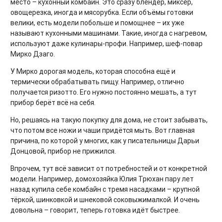
место – кухонный комбайн. Это сразу блендер, миксер,
овощерезка, иногда и мясорубка. Если объёмы готовки
велики, есть модели побольше и помощнее – их уже
называют кухонными машинами. Такие, иногда с нагревом,
используют даже кулинары-профи. Например, шеф-повар
Мирко Дзаго.
У Мирко дорогая модель, которая способна ещё и
термически обрабатывать пищу. Например, отлично
получается ризотто. Его нужно постоянно мешать, а тут
прибор берёт всё на себя.
Но, решаясь на такую покупку для дома, не стоит забывать,
что потом все ножи и чаши придётся мыть. Вот главная
причина, по которой у многих, как у писательницы Дарьи
Донцовой, прибор не прижился.
Впрочем, тут всё зависит от потребностей и от конкретной
модели. Например, домохозяйка Юлия Трюхан пару лет
назад купила себе комбайн с тремя насадками – крупной
тёркой, шинковкой и шнековой соковыжималкой. И очень
довольна – говорит, теперь готовка идёт быстрее.