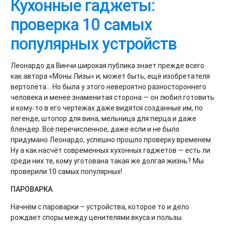
Кухонные гаджеты:
проверка 10 самых
популярных устройств
Леонардо да Винчи широкая публика знает прежде всего
как автора «Моны Лизы» и, может быть, ещё изобретателя
вертолёта... Но была у этого невероятно разностороннего
человека и менее знаменитая сторона — он любил готовить
и кому-то в его чертежах даже видятся созданные им, по
легенде, штопор для вина, мельница для перца и даже
блендер. Всё перечисленное, даже если и не было
придумано Леонардо, успешно прошло проверку временем.
Ну а как насчёт современных кухонных гаджетов — есть ли
среди них те, кому уготована такая же долгая жизнь? Мы
проверили 10 самых популярных!
ПАРОВАРКА
Начнём с пароварки – устройства, которое то и дело
рождает споры между ценителями вкуса и пользы.