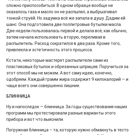
сложно приспособиться. В одном образце вообще не
оказалось газа и масло он не распылял, а выбрызгивал
тонкой струёй. Но задумка всё же запала в душу. Дадим ей
шанс. Она подготовила две поллитровые бутылки масла.
Две недели пользовалась первой и делала всё, как обычно,
затем начала использовать вторую, переливая в
распылитель. Расход сократился в два раза. Кроме того,
привлекла и эстетичность этого процесса.
Кстати, некоторые мастерят распылители сами из
пластиковых бутылок и обрезанных шприцев. Поручиться за
этот способ мы не можем. А вот саму идею, конечно,
одобряем. Каждый грамм жира содержит 9 килокалорий — и
чаще всего они совершенно лишние.
БЛИННИЦА
Ну и напоследок — блинница. За годы существования наших
программ мы протестировали разные варианты этого
прибора и вот что выяснили.
Погружная блинница – та, которую нужно обмакнуть в тесто