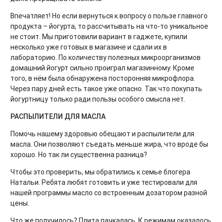
Впечатляет! Но если вернуться к вопросу о пользе главного
продукта – йогурта, то рассчитывать на что-то уникальное
не стоит. Мы приготовили вариант в гаджете, купили
несколько уже готовых в магазине и сдали их в
лабораторию. По количеству полезных микроорганизмов
домашний йогурт сильно проиграл магазинному. Кроме
того, в нём была обнаружена посторонняя микрофлора.
Через пару дней есть такое уже опасно. Так что покупать
йогуртницу только ради пользы особого смысла нет.
РАСПЫЛИТЕЛИ ДЛЯ МАСЛА
Помочь нашему здоровью обещают и распылители для
масла. Они позволяют съедать меньше жира, что вроде бы
хорошо. Но так ли существенна разница?
Чтобы это проверить, мы обратились к семье блогера
Натальи. Ребята любят готовить и уже тестировали для
нашей программы масло со встроенным дозатором разной
цены.
Что же получилось? Плита пачкалась. К режимам оказалось