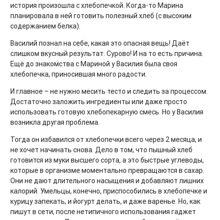
история произошла с хлебопечкой. Когда-то Марина
планировала в ней готовить полезный хлеб (с высоким
содержанием белка).
Василий познал на себе, какая это опасная вещь! Даёт
слишком вкусный результат. Сурово! И на то есть причина.
Ещё до знакомства с Мариной у Василия была своя
хлебопечка, приносившая много радости.
И главное – не нужно месить тесто и следить за процессом.
Достаточно заложить ингредиенты или даже просто
использовать готовую хлебопекарную смесь. Но у Василия
возникла другая проблема.
Тогда он избавился от хлебопечки всего через 2 месяца, и
не хочет начинать снова. Дело в том, что пышный хлеб
готовится из муки высшего сорта, а это быстрые углеводы,
которые в организме моментально превращаются в сахар.
Они не дают длительного насыщения и добавляют лишних
калорий. Умельцы, конечно, приспособились в хлебопечке и
курицу запекать, и йогурт делать, и даже варенье. Но, как
пишут в сети, после нетипичного использования гаджет