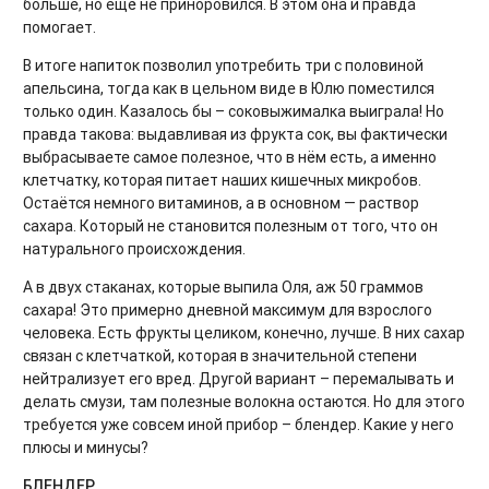
больше, но ещё не приноровился. В этом она и правда
помогает.
В итоге напиток позволил употребить три с половиной
апельсина, тогда как в цельном виде в Юлю поместился
только один. Казалось бы – соковыжималка выиграла! Но
правда такова: выдавливая из фрукта сок, вы фактически
выбрасываете самое полезное, что в нём есть, а именно
клетчатку, которая питает наших кишечных микробов.
Остаётся немного витаминов, а в основном — раствор
сахара. Который не становится полезным от того, что он
натурального происхождения.
А в двух стаканах, которые выпила Оля, аж 50 граммов
сахара! Это примерно дневной максимум для взрослого
человека. Есть фрукты целиком, конечно, лучше. В них сахар
связан с клетчаткой, которая в значительной степени
нейтрализует его вред. Другой вариант – перемалывать и
делать смузи, там полезные волокна остаются. Но для этого
требуется уже совсем иной прибор – блендер. Какие у него
плюсы и минусы?
БЛЕНДЕР