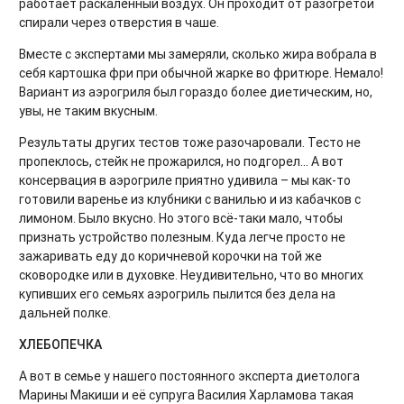
работает раскалённый воздух. Он проходит от разогретой
спирали через отверстия в чаше.
Вместе с экспертами мы замеряли, сколько жира вобрала в
себя картошка фри при обычной жарке во фритюре. Немало!
Вариант из аэрогриля был гораздо более диетическим, но,
увы, не таким вкусным.
Результаты других тестов тоже разочаровали. Тесто не
пропеклось, стейк не прожарился, но подгорел... А вот
консервация в аэрогриле приятно удивила – мы как-то
готовили варенье из клубники с ванилью и из кабачков с
лимоном. Было вкусно. Но этого всё-таки мало, чтобы
признать устройство полезным. Куда легче просто не
зажаривать еду до коричневой корочки на той же
сковородке или в духовке. Неудивительно, что во многих
купивших его семьях аэрогриль пылится без дела на
дальней полке.
ХЛЕБОПЕЧКА
А вот в семье у нашего постоянного эксперта диетолога
Марины Макиши и её супруга Василия Харламова такая