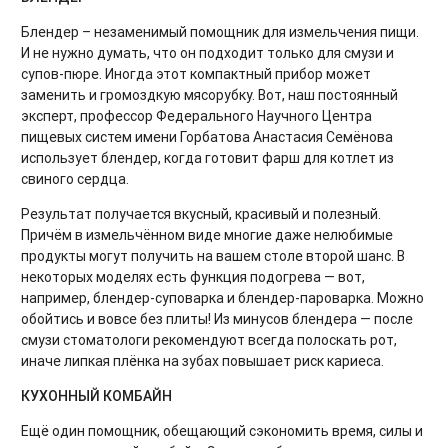
Блендер – незаменимый помощник для измельчения пищи.
И не нужно думать, что он подходит только для смузи и
супов-пюре. Иногда этот компактный прибор может
заменить и громоздкую мясорубку. Вот, наш постоянный
эксперт, профессор Федерального Научного Центра
пищевых систем имени Горбатова Анастасия Семёнова
использует блендер, когда готовит фарш для котлет из
свиного сердца.
Результат получается вкусный, красивый и полезный.
Причём в измельчённом виде многие даже нелюбимые
продукты могут получить на вашем столе второй шанс. В
некоторых моделях есть функция подогрева — вот,
например, блендер-суповарка и блендер-пароварка. Можно
обойтись и вовсе без плиты! Из минусов блендера — после
смузи стоматологи рекомендуют всегда полоскать рот,
иначе липкая плёнка на зубах повышает риск кариеса.
КУХОННЫЙ КОМБАЙН
Ещё один помощник, обещающий сэкономить время, силы и