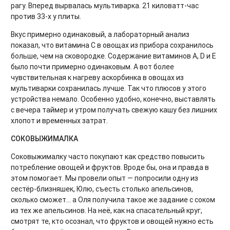
рагу. Вперед вырвалась мультиварка. 21 киловатт-час
против 33-х у плиты.
Вкус примерно одинаковый, а лабораторный анализ
показал, что витамина C в овощах из прибора сохранилось
больше, чем на сковородке. Содержание витаминов А, D и Е
было почти примерно одинаковым. А вот более
чувствительная к нагреву аскорбинка в овощах из
мультиварки сохранилась лучше. Так что плюсов у этого
устройства немало. Особенно удобно, конечно, выставлять
с вечера таймер и утром получать свежую кашу без лишних
хлопот и временных затрат.
СОКОВЫЖИМАЛКА
Соковыжималку часто покупают как средство повысить
потребление овощей и фруктов. Вроде бы, она и правда в
этом помогает. Мы провели опыт — попросили одну из
сестёр-близняшек, Юлю, съесть столько апельсинов,
сколько сможет... а Оля получила такое же задание с соком
из тех же апельсинов. На неё, как на спасательный круг,
смотрят те, кто осознал, что фруктов и овощей нужно есть