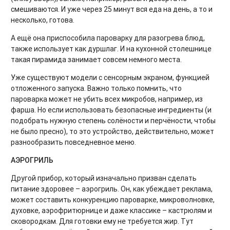
смешиваются. И уже через 25 минут вся еда на день, а то и
несколько, готова.
А ещё она приспособила пароварку для разогрева блюд,
также использует как дуршлаг. И на кухонной столешнице
такая пирамида занимает совсем немного места.
Уже существуют модели с сенсорным экраном, функцией
отложенного запуска. Важно только помнить, что
пароварка может не убить всех микробов, например, из
фарша. Но если использовать безопасные ингредиенты (и
подобрать нужную степень солёности и перчёности, чтобы
не было пресно), то это устройство, действительно, может
разнообразить повседневное меню.
АЭРОГРИЛЬ
Другой прибор, который изначально призван сделать
питание здоровее – аэрогриль. Он, как убеждает реклама,
может составить конкуренцию пароварке, микроволновке,
духовке, аэрофритюрнице и даже классике – кастрюлям и
сковородкам. Для готовки ему не требуется жир. Тут