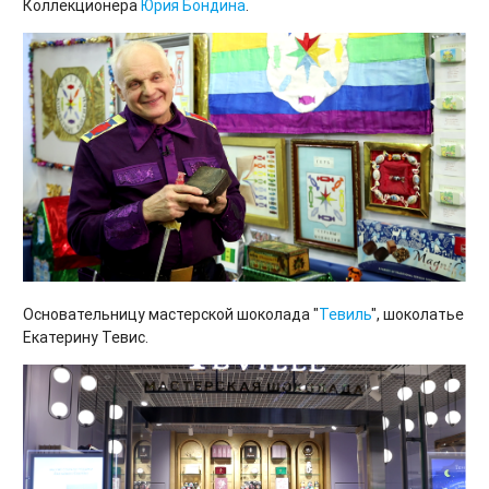
Коллекционера
Юрия Бондина
.
Основательницу мастерской шоколада "
Тевиль
", шоколатье
Екатерину Тевис.