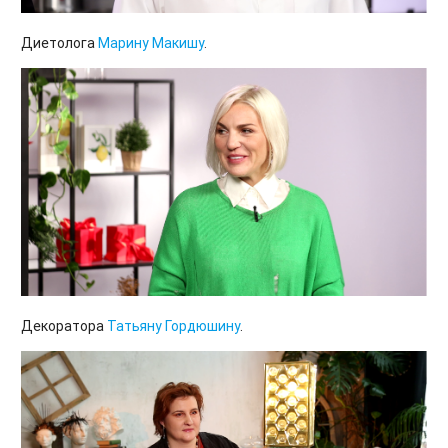
Диетолога
Марину Макишу
.
Декоратора
Татьяну Гордюшину
.