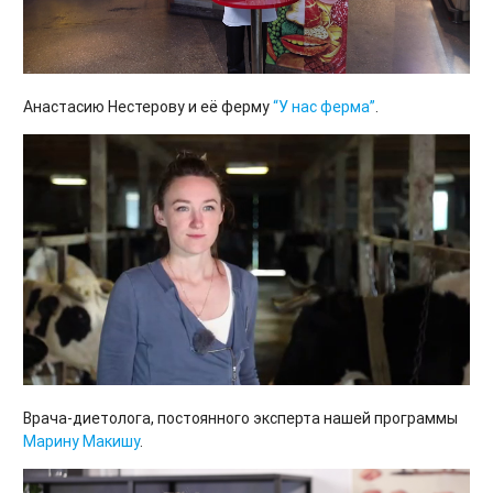
Анастасию Нестерову и её ферму
“У нас ферма”
.
Врача-диетолога, постоянного эксперта нашей программы
Марину Макишу
.