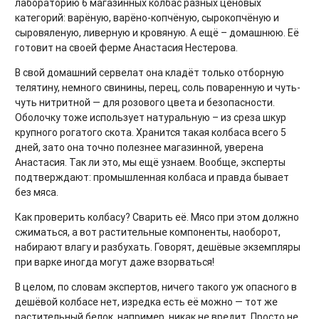
лабораторию 6 магазинных колбас разных ценовых
категорий: варёную, варёно-копчёную, сырокопчёную и
сыровяленую, ливерную и кровяную. А ещё – домашнюю. Её
готовит на своей ферме Анастасия Нестерова.
В свой домашний сервелат она кладёт только отборную
телятину, немного свинины, перец, соль поваренную и чуть-
чуть нитритной — для розового цвета и безопасности.
Оболочку тоже использует натуральную – из среза шкур
крупного рогатого скота. Хранится такая колбаса всего 5
дней, зато она точно полезнее магазинной, уверена
Анастасия. Так ли это, мы ещё узнаем. Вообще, эксперты
подтверждают: промышленная колбаса и правда бывает
без мяса.
Как проверить колбасу? Сварить её. Мясо при этом должно
сжиматься, а вот растительные компоненты, наоборот,
набирают влагу и разбухать. Говорят, дешёвые экземпляры
при варке иногда могут даже взорваться!
В целом, по словам экспертов, ничего такого уж опасного в
дешёвой колбасе нет, изредка есть её можно — тот же
растительный белок, например, никак не вредит. Просто не