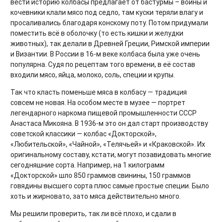
вести историю колбасы предлагает от бастурмы – воины и
кочевники клали мясо под седло, там куски теряли влагу и
просаливались благодаря конскому поту. Потом придумали
поместить всё в оболочку (то есть кишки и желудки
животных), так делали в Древней Греции, Римской империи
и Византии. В России в 16-м веке колбаса была уже очень
популярна. Судя по рецептам того времени, в её состав
входили мясо, яйца, молоко, соль, специи и крупы.
Так что класть поменьше мяса в колбасу — традиция
совсем не новая. На особом месте в музее — портрет
легендарного наркома пищевой промышленности СССР
Анастаса Микояна. В 1936-м это он дал старт производству
советской классики — колбас «Докторской»,
«Любительской», «Чайной», «Телячьей» и «Краковской». Их
оригинальному составу, кстати, могут позавидовать многие
сегодняшние сорта. Например, на 1 килограмм
«Докторской» шло 850 граммов свинины, 150 граммов
говядины высшего сорта плюс самые простые специи. Было
хоть и жирновато, зато мяса действительно много.
Мы решили проверить, так ли всё плохо, и сдали в