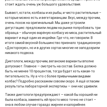
стоит ждать очень уж большого удовольствия.
Бывают, кстати, колбасы и из рыбы, и чисто растительные –
которые можно есть и вегетарианцам. Вкус, между прочим,
очень похож на оригинальный. Мы даже устроили
дегустацию: предложили людям на рынке попробовать три
образца – обычную варёную колбасу из мяса, растительный
вариант и ещё один из индейки. Где что, не говорили. В
итоге самой вкусной большинство признало традиционную
«Докторскую», но и в других сортах многие не заподозрили
никакого подвоха.
Диетологи, между прочим, веганские варианты вполне
допускают. Главное — смотреть на состав. Белка должно
быть не менее 10 процентов, тогда будет хоть какая-то
питательность. Ну а что с более привычными видами
колбас? Подробно расскажем совсем скоро. А ещё огласим
результаты лабораторной экспертизы — они нас удивили.
Также диетологи предупреждают — какой бы хорошей ни
была колбаса, заменять ей просто мясо точно не стоит –
она в любом случае гораздо жирнее и калорийнее.