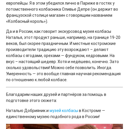
европейцы. Я в этом убедился лично в Париже в гостях у
потомственного колбасника Оливье Депре (он держит во
французской столице магазин с говорящим названием
«Колбасный король»).
Да и в России, как говорит экскурсовод музея колбасы
Наталья, этот продукт раньше, например, на границе 19-20
веков, был скорее праздничным. И местные костромские
производители традицию эту возрождают – делают
колбасы с ягодами, орехами — фундуком, кедровыми. На
вкус – настоящий шедевр. Хотя и недёшево, конечно. Зато
сколько удовольствия! Можно себе позволить. Иногда.
Умеренность — это вообще главная научная рекомендация
по отношению к любой колбасе.
Благодарим наших друзей и партнёров за помощь в
подготовке этого сюжета:
Наталью Добрияник и
музей колбасы
в Костроме —
единственному музею подобного рода в России!