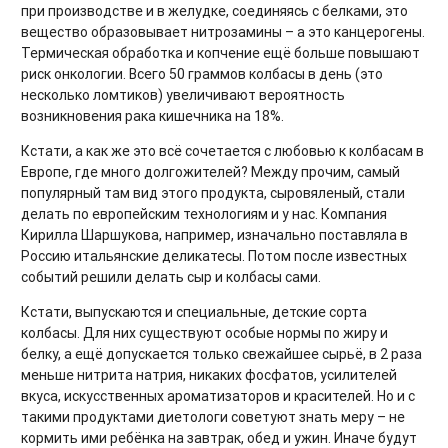
при производстве и в желудке, соединяясь с белками, это
вещество образовывает нитрозамины – а это канцерогены.
Термическая обработка и копчение ещё больше повышают
риск онкологии. Всего 50 граммов колбасы в день (это
несколько ломтиков) увеличивают вероятность
возникновения рака кишечника на 18%.
Кстати, а как же это всё сочетается с любовью к колбасам в
Европе, где много долгожителей? Между прочим, самый
популярный там вид этого продукта, сыровяленый, стали
делать по европейским технологиям и у нас. Компания
Кирилла Шаршукова, например, изначально поставляла в
Россию итальянские деликатесы. Потом после известных
событий решили делать сыр и колбасы сами.
Кстати, выпускаются и специальные, детские сорта
колбасы. Для них существуют особые нормы по жиру и
белку, а ещё допускается только свежайшее сырьё, в 2 раза
меньше нитрита натрия, никаких фосфатов, усилителей
вкуса, искусственных ароматизаторов и красителей. Но и с
такими продуктами диетологи советуют знать меру – не
кормить ими ребёнка на завтрак, обед и ужин. Иначе будут