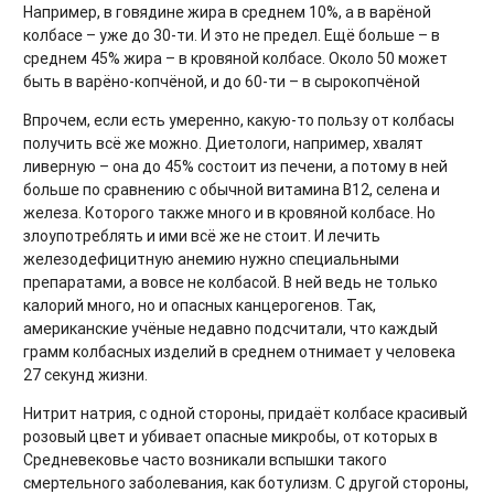
Например, в говядине жира в среднем 10%, а в варёной
колбасе – уже до 30-ти. И это не предел. Ещё больше – в
среднем 45% жира – в кровяной колбасе. Около 50 может
быть в варёно-копчёной, и до 60-ти – в сырокопчёной
Впрочем, если есть умеренно, какую-то пользу от колбасы
получить всё же можно. Диетологи, например, хвалят
ливерную – она до 45% состоит из печени, а потому в ней
больше по сравнению с обычной витамина В12, селена и
железа. Которого также много и в кровяной колбасе. Но
злоупотреблять и ими всё же не стоит. И лечить
железодефицитную анемию нужно специальными
препаратами, а вовсе не колбасой. В ней ведь не только
калорий много, но и опасных канцерогенов. Так,
американские учёные недавно подсчитали, что каждый
грамм колбасных изделий в среднем отнимает у человека
27 секунд жизни.
Нитрит натрия, с одной стороны, придаёт колбасе красивый
розовый цвет и убивает опасные микробы, от которых в
Средневековье часто возникали вспышки такого
смертельного заболевания, как ботулизм. С другой стороны,