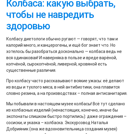
Колбаса: какую выбрать,
чтобы не навредить
здоровью
Колбасу диетологи обычно ругают — говорят, что там и
калорий много, и канцерогены, и ещё бог знает что. Но
хотелось бы разобраться досконально — колбаса ведь не
вся одинаковая! И наверняка в пользе и вреде варёной,
копчёной, сырокопчёной, ливерной, кровяной есть
существенные различия.
Про колбасу часто рассказывают всякие ужасы: её делают
из воды и тухлого мяса; в ней антибиотики, она плавится
словно резина, а на производствах – полная антисанитария.
Мы побывали в настоящем музее колбасы! Всё тут сделано
из колбасных изделий (ненастоящих, конечно, иначе бы
экспонаты слишком быстро портились): даже ограждения –
сосиски, и указка – колбаска. Экскурсовод Наталья
Добрияник (она же вдохновительница создания музея)