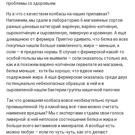
проблемы со здоровьем.
Ну а что с качеством колбасы на наших прилавках?
Напомним, мы сдали в лабораторию 6 магазинных сортов
разных ценовых категорий: варёную, варёно-копчёную,
сырокопчёную и сыровяленую, ливерную и кровяную. А ещё
домашнюю от фермера. Приятно удивило, что белка во всех
покупных нашли больше заявленного, жира — меньше, а
соли — в пределах нормы. В случае с фермерской какой-то
особой пользы мы не выявили — соли оказалось столько же,
как и в похожем варёно-копчёном сервелате из магазина,
белка меньше... хотя бы хорошо, что вдвое ниже
содержание жира. А ещё фермерская оказалась среди двух
потенциально небезопасных образцов: в ней и в
сыровяленой нашли бактерии группы кишечной палочки.
Так что домашняя колбаса вовсе необязательно лучше
промышленной. Ну а какой вид всё-таки можно считать
наименее вредным? Мы с экспертами отдаём свои голоса
ливерной: в ней неплохое соотношение белка и жира и
больше всего витаминов и минералов. А вообще есть
можно любую – если по чуть-чуть, как это делают