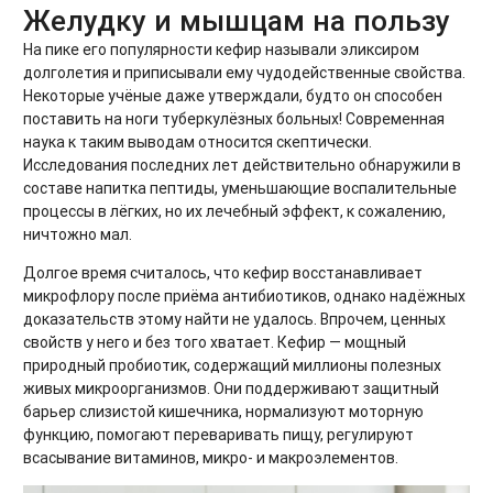
Желудку и мышцам на пользу
На пике его популярности кефир называли эликсиром
долголетия и приписывали ему чудодейственные свойства.
Некоторые учёные даже утверждали, будто он способен
поставить на ноги туберкулёзных больных! Современная
наука к таким выводам относится скептически.
Исследования последних лет действительно обнаружили в
составе напитка пептиды, уменьшающие воспалительные
процессы в лёгких, но их лечебный эффект, к сожалению,
ничтожно мал.
Долгое время считалось, что кефир восстанавливает
микрофлору после приёма антибиотиков, однако надёжных
доказательств этому найти не удалось. Впрочем, ценных
свойств у него и без того хватает. Кефир — мощный
природный пробиотик, содержащий миллионы полезных
живых микроорганизмов. Они поддерживают защитный
барьер слизистой кишечника, нормализуют моторную
функцию, помогают переваривать пищу, регулируют
всасывание витаминов, микро- и макроэлементов.