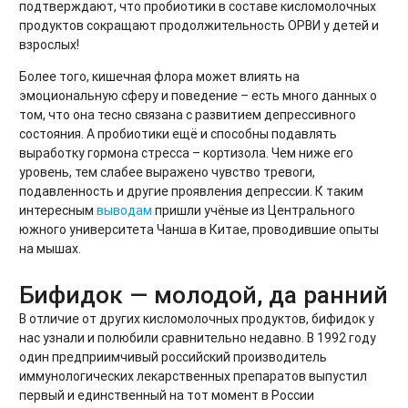
подтверждают, что пробиотики в составе кисломолочных
продуктов сокращают продолжительность ОРВИ у детей и
взрослых!
Более того, кишечная флора может влиять на
эмоциональную сферу и поведение – есть много данных о
том, что она тесно связана с развитием депрессивного
состояния. А пробиотики ещё и способны подавлять
выработку гормона стресса – кортизола. Чем ниже его
уровень, тем слабее выражено чувство тревоги,
подавленность и другие проявления депрессии. К таким
интересным
выводам
пришли учёные из Центрального
южного университета Чанша в Китае, проводившие опыты
на мышах.
Бифидок — молодой, да ранний
В отличие от других кисломолочных продуктов, бифидок у
нас узнали и полюбили сравнительно недавно. В 1992 году
один предприимчивый российский производитель
иммунологических лекарственных препаратов выпустил
первый и единственный на тот момент в России