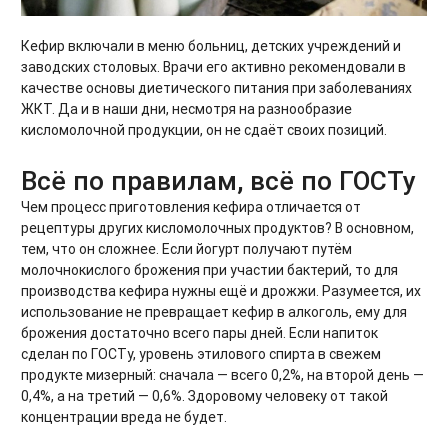
Кефир включали в меню больниц, детских учреждений и
заводских столовых. Врачи его активно рекомендовали в
качестве основы диетического питания при заболеваниях
ЖКТ. Да и в наши дни, несмотря на разнообразие
кисломолочной продукции, он не сдаёт своих позиций.
Всё по правилам, всё по ГОСТу
Чем процесс приготовления кефира отличается от
рецептуры других кисломолочных продуктов? В основном,
тем, что он сложнее. Если йогурт получают путём
молочнокислого брожения при участии бактерий, то для
производства кефира нужны ещё и дрожжи. Разумеется, их
использование не превращает кефир в алкоголь, ему для
брожения достаточно всего пары дней. Если напиток
сделан по ГОСТу, уровень этилового спирта в свежем
продукте мизерный: сначала — всего 0,2%, на второй день —
0,4%, а на третий — 0,6%. Здоровому человеку от такой
концентрации вреда не будет.