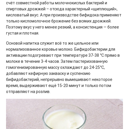
счёт совместной работы молочнокислых бактерий и
спиртовых дрожжей – отсюда характерный «щиплющий»,
кисловатый вкус. А при производстве бифидока применяют
только кисломолочное брожение без всяких дрожжей.
Поэтому вкус у него менее резкий, а консистенция — более
густая и плотная.
Основой напитка служит всё то же цельное или
нормализованное коровье молоко. Бифидобактерии для
активации подогревают при температуре 37-38 °С прямо в
молоке в течение 3-4 часов. Затем пастеризованную
гомогенизированную массу охлаждают до 24-25°C,
добавляют кефирную закваску и суспензию
бифидобактерий, непрерывно вымешивают некоторое
время, выдерживают ещё 15-20 минут и только потом
отправляют на розлив.