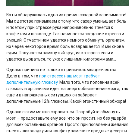
Вот и обнаружилась одна из причин сахарной зависимости!
Мы с детства привыкаем к тому, что сахар уменьшает боль
и поэтому при стрессе рука непроизвольно тянется к
конфетам и шоколаду. Так начинается заедание стресса и
эмоций. Отчасти нам удается немного обмануть организм,
но через некоторое время боль возвращается. И мы снова
едим. Получается замкнутый круг, из которого если и
удается вырваться, то уже с лишними килограммами…
Однако причина не только в привычках младенчества.
Дело в том, что
при стрессе наш мозг требует
дополнительную глюкозу.
Мало того, что половина всей
глюкозы в организме идет на энергообеспечение мозга, так
еще и в напряженных ситуациях он забирает
дополнительные 12% глюкозы. Какой эгоистичный обжора!
Однако с этим можно справиться. Попробуйте обмануть
мозг — предоставьте ему все, что он просит, но без ущерба
для всех остальных органов. Просто при появлении желания
съесть шоколадку или конфету замените вредные десерты