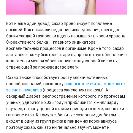
Вот и ещё один довод: сахар провоцирует появление
прыщей. Как показали недавние исследования, всего две
банки сладкой газировки в день повышают в крови уровень
С-реактивного белка — главного индикатора
воспалительных процессов в организме. Кроме того, сахар
заставляет кожу быстрее стареть, препятствуя обновлению
коллагена и мешая образованию гиалуроновой кислоты,
отвечающей за производство влаги.
Сахар также способствует росту злокачественных
новообразований, поскольку
раковые клетки размножаются
за счет гликолиза
(процесса окисления глюкозы). А
сахарный диабет, распространение которого, по прогнозам
ученых, удвоится к 2035 году и приблизится к миллиарду
случаев, на запущенной стадии приводит к коме, слепоте и
гангрене стоп. К тому же, больные сахарным диабетом
входят в одну из групп риска в пандемию коронавируса,
поэтому сахар, как это ни печально звучит, может и