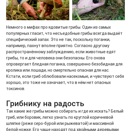
Немного о мифах про ядовитые грибы. Один из самых
популярных гласит, что несъедобные грибы всегда выдаёт
специфический запах. Это не так, поскольку поганки,
например, пахнут вполне приятно. Согласно другому
распространённому заблуждению, если животные едят
грибы, то и для человека они безопасны. Его снова
опровергает бледная поганка, совершенно безобидная для
кролика или лошади, но смертельно опасная для нас.
Кстати, если гриб облюбовали насекомые, и чувствуют себя
хорошо, это тоже не означает, что в нём нет опасных
токсинов.
Грибнику на радость
Так какие же грибы можно собирать и где их искать? Белый
гриб, или боровик, легко узнать по круглой коричневой
шляпке (реже серо-бурой или рыжеватой) и массивной
белой ножке. Его чаще находят под хвойными деревьями.