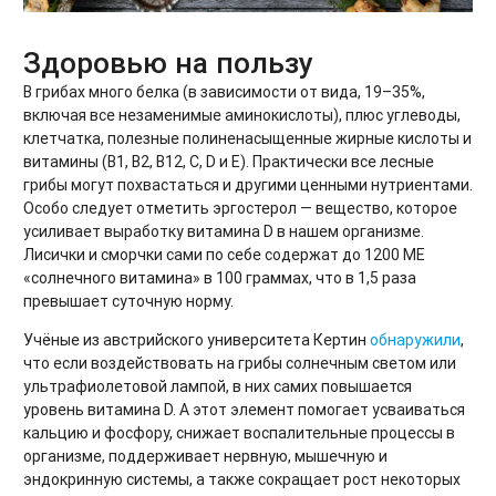
Здоровью на пользу
В грибах много белка (в зависимости от вида, 19–35%,
включая все незаменимые аминокислоты), плюс углеводы,
клетчатка, полезные полиненасыщенные жирные кислоты и
витамины (B1, B2, B12, C, D и E). Практически все лесные
грибы могут похвастаться и другими ценными нутриентами.
Особо следует отметить эргостерол — вещество, которое
усиливает выработку витамина D в нашем организме.
Лисички и сморчки сами по себе содержат до 1200 МЕ
«солнечного витамина» в 100 граммах, что в 1,5 раза
превышает суточную норму.
Учёные из австрийского университета Кертин
обнаружили
,
что если воздействовать на грибы солнечным светом или
ультрафиолетовой лампой, в них самих повышается
уровень витамина D. А этот элемент помогает усваиваться
кальцию и фосфору, снижает воспалительные процессы в
организме, поддерживает нервную, мышечную и
эндокринную системы, а также сокращает рост некоторых