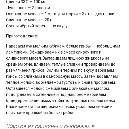
Сливки 33% — 100 мл
Лук-шалот — 2 головки
Оливковое масло — 1 ст. л. для жарки + 3 ст. л. для пенки
Сливочное масло — 20 г
Соль и чёрный перец — по вкусу
Приготовление:
Нарезаем лук мелким кубиком, белые грибы — небольшими
ломтиками. Обжариваем их в смеси сливочного и
оливкового масел. Выпариваем лишнюю жидкость на
среднем огне, вливаем тёплые сливки и провариваем до
размягчения грибов. Солим и перчим по вкусу, взбиваем
грибы со сливками в однородную массу. Затем добавляем
тёплое молоко до желаемой густоты и снова пробиваем.
Оставшееся молоко смешиваем с оливковым маслом,
подогреваем в сотейнике и под наклоном взбиваем
блендером с венчиком, чтобы получилась пышная пенка.
Разливаем суп по широким чашкам, украшаем пенкой и
посыпаем крошкой из белых грибов.
Жаркое из свинины и сыроежек в