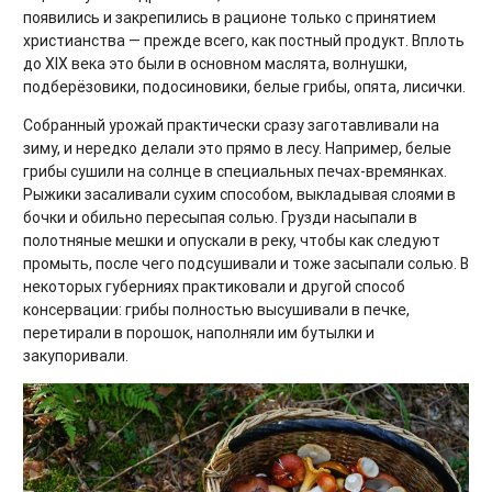
появились и закрепились в рационе только с принятием
христианства — прежде всего, как постный продукт. Вплоть
до XIX века это были в основном маслята, волнушки,
подберёзовики, подосиновики, белые грибы, опята, лисички.
Собранный урожай практически сразу заготавливали на
зиму, и нередко делали это прямо в лесу. Например, белые
грибы сушили на солнце в специальных печах-времянках.
Рыжики засаливали сухим способом, выкладывая слоями в
бочки и обильно пересыпая солью. Грузди насыпали в
полотняные мешки и опускали в реку, чтобы как следуют
промыть, после чего подсушивали и тоже засыпали солью. В
некоторых губерниях практиковали и другой способ
консервации: грибы полностью высушивали в печке,
перетирали в порошок, наполняли им бутылки и
закупоривали.