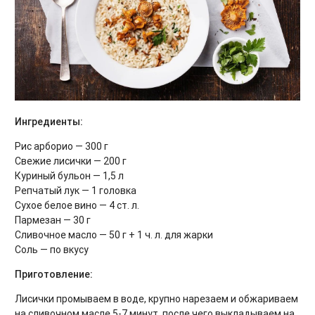
Ингредиенты:
Рис арборио — 300 г
Свежие лисички — 200 г
Куриный бульон — 1,5 л
Репчатый лук — 1 головка
Сухое белое вино — 4 ст. л.
Пармезан — 30 г
Сливочное масло — 50 г + 1 ч. л. для жарки
Соль — по вкусу
Приготовление:
Лисички промываем в воде, крупно нарезаем и обжариваем
на сливочном масле 5-7 минут, после чего выкладываем на