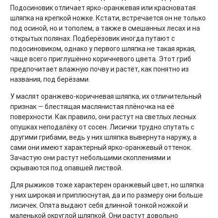
Подосиновик отличает ярко-оранжевая или красноватая
шляпка на крепкой ножке. Кстати, встречается он не только
под осиной, но и тополем, а также в смешанных лесах и на
открытых полянах. Подберёзовик иногда путают с
подосиновиком, однако у первого шляпка не такая яркая,
чаще всего приглушённо коричневого цвета. Этот гриб
предпочитает влажную почву и растёт, как понятно из
названия, под берёзами.
У маслят оранжево-коричневая шляпка, их отличительный
признак — блестящая маслянистая плёночка на её
поверхности. Как правило, они растут на светлых лесных
опушках неподалёку от сосен. Лисички трудно спутать с
другими грибами, ведь у них шляпка вывернута наружу, а
сами они имеют характерный ярко-оранжевый оттенок.
Зачастую они растут небольшими скоплениями и
скрываются под опавшей листвой.
Для рыжиков тоже характерен оранжевый цвет, но шляпка
у них широкая и приплюснутая, да и по размеру они больше
лисичек. Опята выдают себя длинной тонкой ножкой и
маленькой округлой шляпкой. Они растут довольно