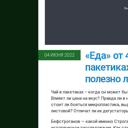
«Еда» от 
04 ИЮНЯ 2022
пакетика
полезно 
Чай в пакетиках – когда он может б
Влияет ли цена на вкус? Правда ли в
стоит ли бояться микропластика, вы
листовой? Отличат ли их дегустатор
Бефстроганов — какой именно Строг
историческое расследование. Как с