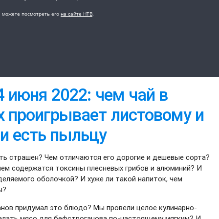
4 июня 2022: чем чай в
х проигрывает листовому и
ли есть пыльцу
ыть страшен? Чем отличаются его дорогие и дешевые сорта?
 нем содержатся токсины плесневых грибов и алюминий? И
деляемого оболочкой? И хуже ли такой напиток, чем
ы?
анов придумал это блюдо? Мы провели целое кулинарно-
делать мясо для бефстроганова по-настоящему мягким? И