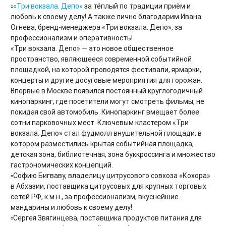
▫️
«Три вокзала. Депо»
за тёплый по традиции приём и
любовь к своему делу! А также лично благодарим Ивана
Огнева, бренд-менеджера «Три вокзала. Депо», за
профессионализм и оперативность!
«Три вокзала. Депо» — это новое общественное
пространство, являющееся современной событийной
площадкой, на которой проводятся фестивали, ярмарки,
концерты и другие досуговые мероприятия для горожан.
Впервые в Москве появился постоянный круглогодичный
кинопаркинг, где посетители могут смотреть фильмы, не
покидая свой автомобиль. Кинопаркинг вмещает более
сотни парковочных мест. Ключевым кластером «Три
вокзала. Депо» стал фудмолл внушительной площади, в
котором разместились крытая событийная площадка,
детская зона, библиотечная, зона буккроссинга и множество
гастрономических концепций.
▫️Софию Бигваву, владелицу цитрусового совхоза «Кохора»
в Абхазии, поставщика цитрусовых для крупных торговых
сетей РФ, к.м.н., за профессионализм, вкуснейшие
мандарины и любовь к своему делу!
▫️Сергея Звягинцева, поставщика продуктов питания для