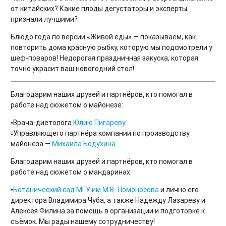
от китайских? Какие плоды дегустаторы и эксперты
признали лучшими?
Блюдо года по версии «Живой еды» — показываем, как
повторить дома красную рыбку, которую мы подсмотрели у
шеф-поваров! Недорогая праздничная закуска, которая
точно украсит ваш новогодний стол!
Благодарим наших друзей и партнёров
,
кто помогал в
работе над сюжетом о майонезе:
▫️Врача-диетолога
Юлию Пигареву
.
▫️Управляющего партнёра компании по производству
майонеза —
Михаила Бодухина
.
Благодарим наших друзей и партнёров
,
кто помогал в
работе над сюжетом о мандаринах:
▫️
Ботанический сад МГУ им.М.В. Ломоносова
и лично его
директора Владимира Чуба, а также Надежду Лазареву и
Алексея Филина за помощь в организации и подготовке к
съёмок. Мы рады нашему сотрудничеству!