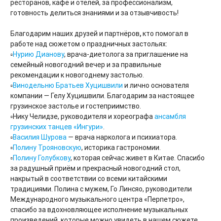
ресторанов, кафе и отелей, за профессионализм,
готовность делиться знаниями и за отзывчивость!
Благодарим наших друзей и партнёров
,
кто помогал в
работе над сюжетом о праздничных застольях:
▫️
Нурию Дианову
, врача-диетолога за приглашение на
семейный новогодний вечер и за правильные
рекомендации к новогоднему застолью.
▫️
Винодельню Братьев Хуцишвили
и лично основателя
компании — Гелу Хуцишвили. Благодарим за настоящее
грузинское застолье и гостеприимство.
▫️Нику Челидзе, руководителя и хореографа
ансамбля
грузинских танцев «Ингури»
.
▫️
Василия Шурова
— врача нарколога и психиатора.
▫️
Полину Трояновскую
, историка гастрономии.
▫️
Полину Голубкову
, которая сейчас живет в Китае. Спасибо
за радушный приём и прекрасный новогодний стол,
накрытый в соответствии со всеми китайскими
традициями. Полина с мужем, Го Линсяо, руководители
Международного музыкального центра «Перпетро»,
спасибо за вдохновляющее исполнение музыкальных
произведений, которые можно увидеть в нашем сюжете.